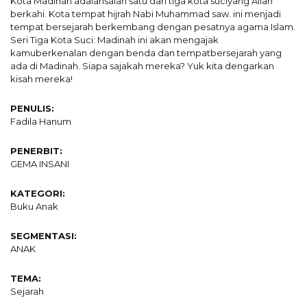
Kota Madinah adalahsalah satu dari tiga kota suciyang Allah
berkahi. Kota tempat hijrah Nabi Muhammad saw. ini menjadi
tempat bersejarah berkembang dengan pesatnya agama Islam.
Seri Tiga Kota Suci: Madinah ini akan mengajak
kamuberkenalan dengan benda dan tempatbersejarah yang
ada di Madinah. Siapa sajakah mereka? Yuk kita dengarkan
kisah mereka!
PENULIS:
Fadila Hanum
PENERBIT:
GEMA INSANI
KATEGORI:
Buku Anak
SEGMENTASI:
ANAK
TEMA:
Sejarah