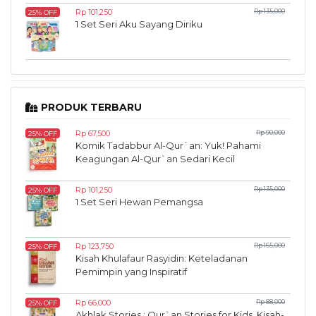
Rp 101,250
Rp 135,000
25% OFF
1 Set Seri Aku Sayang Diriku
PRODUK TERBARU
Rp 67,500
Rp 90,000
25% OFF
Komik Tadabbur Al-Qur`an: Yuk! Pahami
Keagungan Al-Qur`an Sedari Kecil
Rp 101,250
Rp 135,000
25% OFF
1 Set Seri Hewan Pemangsa
Rp 123,750
Rp 165,000
25% OFF
Kisah Khulafaur Rasyidin: Keteladanan
Pemimpin yang Inspiratif
Rp 66,000
Rp 88,000
25% OFF
Akhlak Stories : Qur`an Stories for Kids, Kisah-