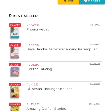
Beli
Rincian
BEST SELLER
Rp 54,750
Rp 73,000
25% OFF
Pribadi Hebat
Rp 42,750
Rp 57,000
25% OFF
Buya Hamka Berbicara tentang Perempuan
Rp 26,250
Rp 35,000
25% OFF
Cerita Si Kucing
Rp 41,250
Rp 55,000
25% OFF
Di Bawah Lindungan Ka`bah
Rp 101,250
Rp 135,000
25% OFF
Amazing Qur`an Stories