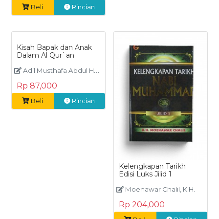
Beli
Rincian
Kisah Bapak dan Anak
Dalam Al Qur`an
Adil Musthafa Abdul Halim
Rp 87,000
Beli
Rincian
Kelengkapan Tarikh
Edisi Luks Jilid 1
Moenawar Chalil, K.H.
Rp 204,000