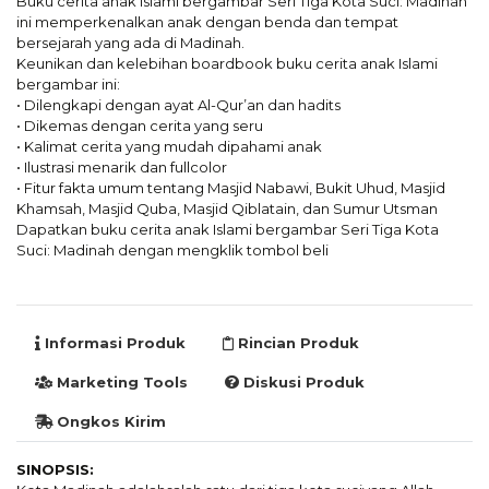
Buku cerita anak Islami bergambar Seri Tiga Kota Suci: Madinah
ini memperkenalkan anak dengan benda dan tempat
bersejarah yang ada di Madinah.
Keunikan dan kelebihan boardbook buku cerita anak Islami
bergambar ini:
• Dilengkapi dengan ayat Al-Qur’an dan hadits
• Dikemas dengan cerita yang seru
• Kalimat cerita yang mudah dipahami anak
• Ilustrasi menarik dan fullcolor
• Fitur fakta umum tentang Masjid Nabawi, Bukit Uhud, Masjid
Khamsah, Masjid Quba, Masjid Qiblatain, dan Sumur Utsman
Dapatkan buku cerita anak Islami bergambar Seri Tiga Kota
Suci: Madinah dengan mengklik tombol beli
Informasi Produk
Rincian Produk
Marketing Tools
Diskusi Produk
Ongkos Kirim
SINOPSIS: