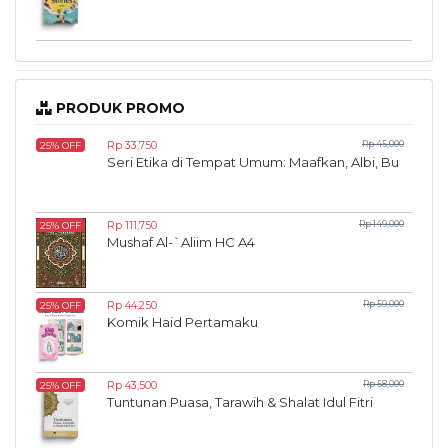
PRODUK PROMO
Rp 33,750
Rp 45,000
25% OFF
Seri Etika di Tempat Umum: Maafkan, Albi, Bu
Rp 111,750
Rp 149,000
25% OFF
Mushaf Al-`Aliim HC A4
Rp 44,250
Rp 59,000
25% OFF
Komik Haid Pertamaku
Rp 43,500
Rp 58,000
25% OFF
Tuntunan Puasa, Tarawih & Shalat Idul Fitri