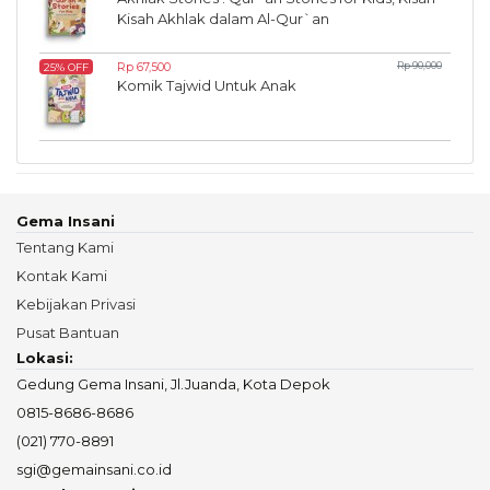
Kisah Akhlak dalam Al-Qur`an
Rp 67,500
Rp 90,000
25% OFF
Komik Tajwid Untuk Anak
Gema Insani
Tentang Kami
Kontak Kami
Kebijakan Privasi
Pusat Bantuan
Lokasi:
Gedung Gema Insani, Jl.Juanda, Kota Depok
0815-8686-8686
(021) 770-8891
sgi@gemainsani.co.id