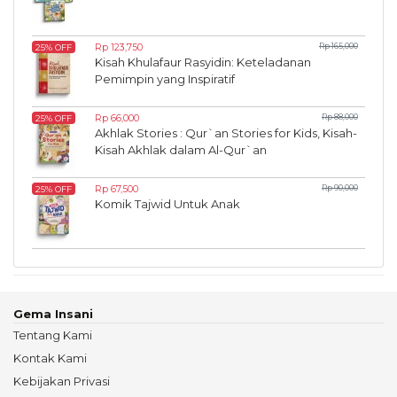
Rp 123,750
Rp 165,000
25% OFF
Kisah Khulafaur Rasyidin: Keteladanan
Pemimpin yang Inspiratif
Rp 66,000
Rp 88,000
25% OFF
Akhlak Stories : Qur`an Stories for Kids, Kisah-
Kisah Akhlak dalam Al-Qur`an
Rp 67,500
Rp 90,000
25% OFF
Komik Tajwid Untuk Anak
Gema Insani
Tentang Kami
Kontak Kami
Kebijakan Privasi