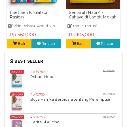
1 Set Seri Khulafaur
Seri Sirah Nabi 4 -
Rasidin
Cahaya di Langit Mekah
Ririn Rahayu Astuti Ningrum
Tartila Tartusi
Rp 360,000
Rp 105,000
Beli
Rincian
Beli
Rincian
BEST SELLER
Rp 54,750
Rp 73,000
25% OFF
Pribadi Hebat
Rp 42,750
Rp 57,000
25% OFF
Buya Hamka Berbicara tentang Perempuan
Rp 26,250
Rp 35,000
25% OFF
Cerita Si Kucing