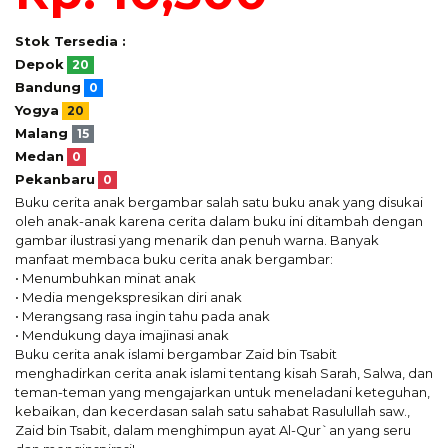
Stok Tersedia :
Depok
20
Bandung
0
Yogya
20
Malang
15
Medan
0
Pekanbaru
0
Buku cerita anak bergambar salah satu buku anak yang disukai
oleh anak-anak karena cerita dalam buku ini ditambah dengan
gambar ilustrasi yang menarik dan penuh warna. Banyak
manfaat membaca buku cerita anak bergambar:
• Menumbuhkan minat anak
• Media mengekspresikan diri anak
• Merangsang rasa ingin tahu pada anak
• Mendukung daya imajinasi anak
Buku cerita anak islami bergambar Zaid bin Tsabit
menghadirkan cerita anak islami tentang kisah Sarah, Salwa, dan
teman-teman yang mengajarkan untuk meneladani keteguhan,
kebaikan, dan kecerdasan salah satu sahabat Rasulullah saw.,
Zaid bin Tsabit, dalam menghimpun ayat Al-Qur`an yang seru