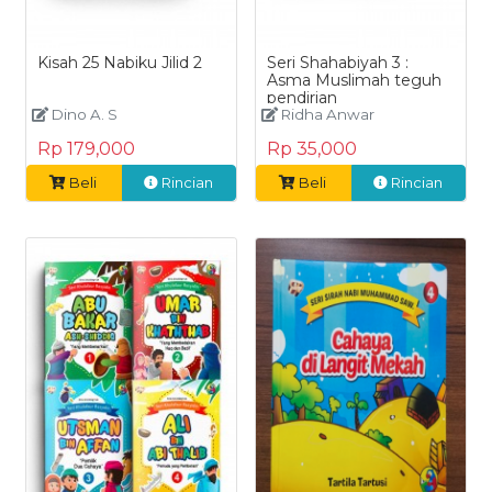
Kisah 25 Nabiku Jilid 2
Seri Shahabiyah 3 :
Asma Muslimah teguh
pendirian
Dino A. S
Ridha Anwar
Rp 179,000
Rp 35,000
Beli
Rincian
Beli
Rincian