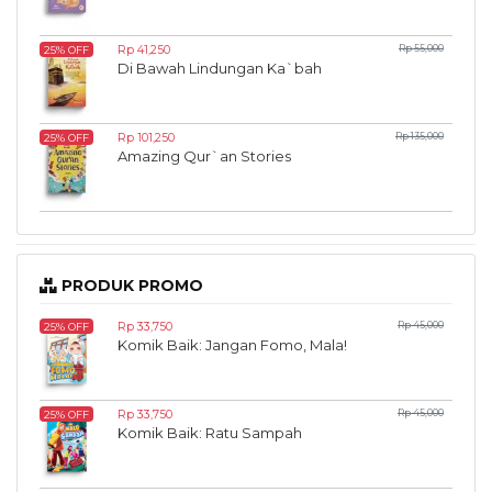
Rp 41,250
Rp 55,000
25% OFF
Di Bawah Lindungan Ka`bah
Rp 101,250
Rp 135,000
25% OFF
Amazing Qur`an Stories
PRODUK PROMO
Rp 33,750
Rp 45,000
25% OFF
Komik Baik: Jangan Fomo, Mala!
Rp 33,750
Rp 45,000
25% OFF
Komik Baik: Ratu Sampah