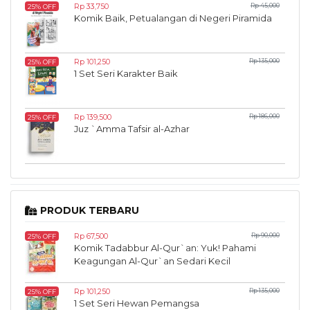
Rp 33,750
Rp 45,000
25% OFF
Komik Baik, Petualangan di Negeri Piramida
Rp 101,250
Rp 135,000
25% OFF
1 Set Seri Karakter Baik
Rp 139,500
Rp 186,000
25% OFF
Juz `Amma Tafsir al-Azhar
PRODUK TERBARU
Rp 67,500
Rp 90,000
25% OFF
Komik Tadabbur Al-Qur`an: Yuk! Pahami
Keagungan Al-Qur`an Sedari Kecil
Rp 101,250
Rp 135,000
25% OFF
1 Set Seri Hewan Pemangsa