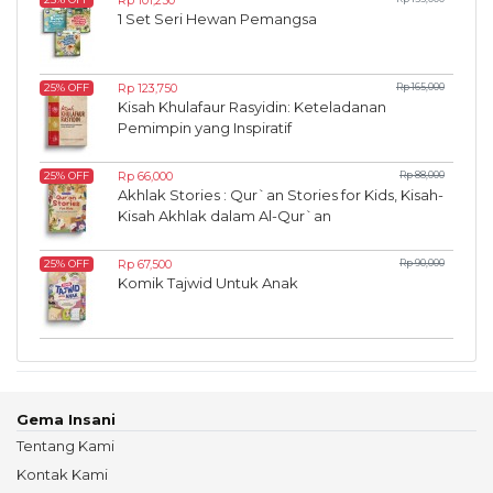
Rp 101,250
1 Set Seri Hewan Pemangsa
Rp 123,750
Rp 165,000
25% OFF
Kisah Khulafaur Rasyidin: Keteladanan
Pemimpin yang Inspiratif
Rp 66,000
Rp 88,000
25% OFF
Akhlak Stories : Qur`an Stories for Kids, Kisah-
Kisah Akhlak dalam Al-Qur`an
Rp 67,500
Rp 90,000
25% OFF
Komik Tajwid Untuk Anak
Gema Insani
Tentang Kami
Kontak Kami