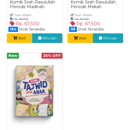
Komik Sirah Rasulullah
Komik Sirah Rasulullah
Periode Madinah
Periode Mekah
Fajar Istiqlal
Fajar Istiqlal
Rp. 90,000
Rp. 90,000
Rp. 67,500
Rp. 67,500
Stok Tersedia
Stok Tersedia
184
98
Beli
Rincian
Beli
Rincian
New
25% OFF