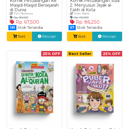
Komik Petualangan Ke
Komik Petualangan Sula
Masjid-Masjid Bersejarah
2: Menyusuri Jejak al-
di Dunia
Fatih di Kota
Fitri Restiana
Irvan Aqila
Kemenangan
Rp. 90,000
Rp. 115,000
Rp. 67,500
Rp. 86,250
Stok Tersedia
Stok Tersedia
191
57
Beli
Rincian
Beli
Rincian
25% OFF
Best Seller
25% OFF