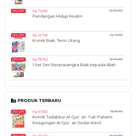
Rp 75,000
Rp 100,000
25% OFF
Pandangan Hidup Muslim
Rp 33,750
Rp 45,000
25% OFF
Komik Baik, Teror Utang
Rp 78,750
Rp 105,000
25% OFF
1 Set Seri Berprasangka Baik kepada Allah
PRODUK TERBARU
Rp 67,500
Rp 90,000
25% OFF
Komik Tadabbur Al-Qur`an: Yuk! Pahami
Keagungan Al-Qur`an Sedari Kecil
Rp 135,000
25% OFF