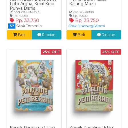
Foto Argha, Kecil-Kecil
Kalung Moza
Punya Bisnis
AAN WULANDARI
Asri Wulantini
Rp. 45,000
Rp. 45,000
Rp. 33,750
Rp. 33,750
Stok Tersedia
Stok Hubungi Kami
57
Beli
Rincian
Beli
Rincian
25% OFF
25% OFF
Komik Panglima Islam
Komik Panglima Islam