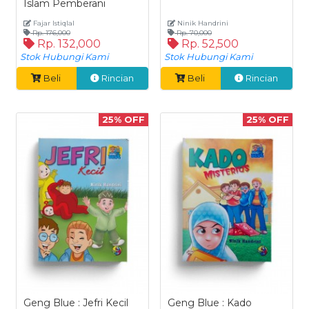
Islam Pemberani
Fajar Istiqlal
Ninik Handrini
Rp. 176,000
Rp. 70,000
Rp. 132,000
Rp. 52,500
Stok Hubungi Kami
Stok Hubungi Kami
Beli
Rincian
Beli
Rincian
25% OFF
25% OFF
Geng Blue : Jefri Kecil
Geng Blue : Kado