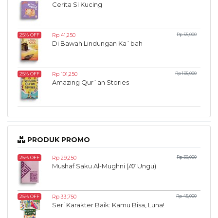
Cerita Si Kucing
Rp 41,250
Rp 55,000
25% OFF
Di Bawah Lindungan Ka`bah
Rp 101,250
Rp 135,000
25% OFF
Amazing Qur`an Stories
PRODUK PROMO
Rp 29,250
Rp 39,000
25% OFF
Mushaf Saku Al-Mughni (A7 Ungu)
Rp 33,750
Rp 45,000
25% OFF
Seri Karakter Baik: Kamu Bisa, Luna!