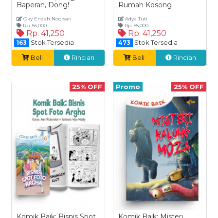
Baperan, Dong!
Rumah Kosong
Oky Endah Noorsari
Adya Tuti
Rp. 55,000
Rp. 55,000
Rp. 41,250
Rp. 41,250
Stok Tersedia
Stok Tersedia
163
473
Beli
Rincian
Beli
Rincian
25% OFF
Promo
25% OFF
Komik Baik: Bisnis Spot
Komik Baik: Misteri