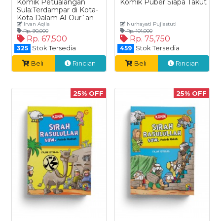
Komik Petualangan
Komik Puber Siapa Takut
Sula:Terdampar di Kota-
Kota Dalam Al-Qur`an
Irvan Aqila
Nurhayati Pujiastuti
Rp. 90,000
Rp. 101,000
Rp. 67,500
Rp. 75,750
Stok Tersedia
Stok Tersedia
325
459
Beli
Rincian
Beli
Rincian
25% OFF
25% OFF