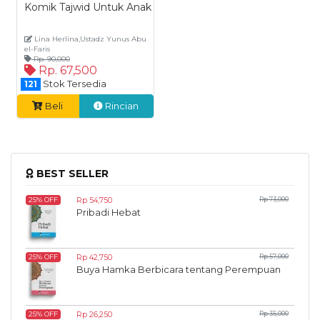
Komik Tajwid Untuk Anak
Lina Herlina,Ustadz Yunus Abu
el-Faris
Rp. 90,000
Rp. 67,500
Stok Tersedia
121
Beli
Rincian
BEST SELLER
Rp 54,750
Rp 73,000
25% OFF
Pribadi Hebat
Rp 42,750
Rp 57,000
25% OFF
Buya Hamka Berbicara tentang Perempuan
Rp 26,250
Rp 35,000
25% OFF