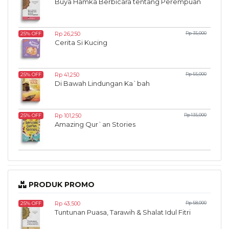
Buya Hamka Berbicara tentang Perempuan
Rp 26,250
Rp 35,000
25% OFF
Cerita Si Kucing
Rp 41,250
Rp 55,000
25% OFF
Di Bawah Lindungan Ka`bah
Rp 101,250
Rp 135,000
25% OFF
Amazing Qur`an Stories
PRODUK PROMO
Rp 43,500
Rp 58,000
25% OFF
Tuntunan Puasa, Tarawih & Shalat Idul Fitri