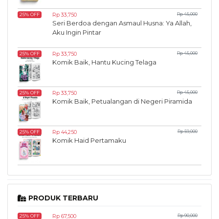
Rp 33,750
Rp 45,000
25% OFF
Seri Berdoa dengan Asmaul Husna: Ya Allah,
Aku Ingin Pintar
Rp 33,750
Rp 45,000
25% OFF
Komik Baik, Hantu Kucing Telaga
Rp 33,750
Rp 45,000
25% OFF
Komik Baik, Petualangan di Negeri Piramida
Rp 44,250
Rp 59,000
25% OFF
Komik Haid Pertamaku
PRODUK TERBARU
Rp 67,500
Rp 90,000
25% OFF