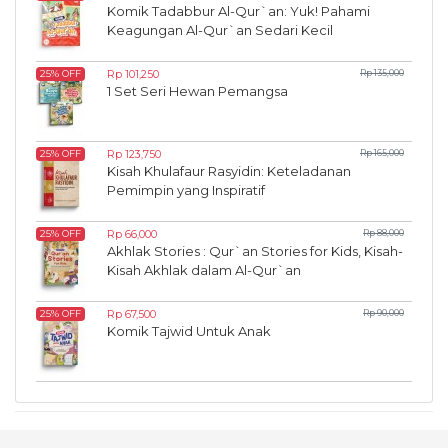
Komik Tadabbur Al-Qur`an: Yuk! Pahami
Keagungan Al-Qur`an Sedari Kecil
Rp 101,250
Rp 135,000
25% OFF
1 Set Seri Hewan Pemangsa
Rp 123,750
Rp 165,000
25% OFF
Kisah Khulafaur Rasyidin: Keteladanan
Pemimpin yang Inspiratif
Rp 66,000
Rp 88,000
25% OFF
Akhlak Stories : Qur`an Stories for Kids, Kisah-
Kisah Akhlak dalam Al-Qur`an
Rp 67,500
Rp 90,000
25% OFF
Komik Tajwid Untuk Anak