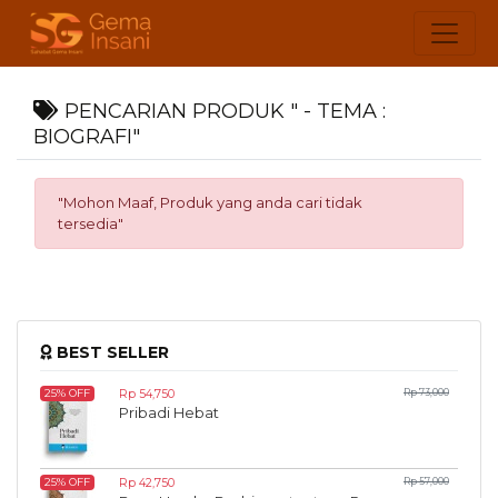
PENCARIAN PRODUK " - TEMA :
BIOGRAFI"
"Mohon Maaf, Produk yang anda cari tidak
tersedia"
BEST SELLER
Rp 54,750
Rp 73,000
25% OFF
Pribadi Hebat
Rp 42,750
Rp 57,000
25% OFF