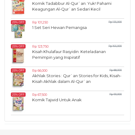
Komik Tadabbur Al-Qur`an: Yuk! Pahami
Keagungan Al-Qur`an Sedari Kecil
Rp 101,250
Rp 135,000
25% OFF
1 Set Seri Hewan Pemangsa
Rp 123,750
Rp 165,000
25% OFF
Kisah Khulafaur Rasyidin: Keteladanan
Pemimpin yang Inspiratif
Rp 66,000
Rp 88,000
25% OFF
Akhlak Stories : Qur`an Stories for Kids, Kisah-
Kisah Akhlak dalam Al-Qur`an
Rp 67,500
Rp 90,000
25% OFF
Komik Tajwid Untuk Anak