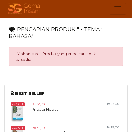
PENCARIAN PRODUK " - TEMA :
BAHASA"
"Mohon Maaf, Produk yang anda cari tidak
tersedia"
BEST SELLER
Rp 54,750
Rp 73,000
25% OFF
Pribadi Hebat
Rp 42,750
Rp 57,000
25% OFF