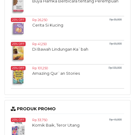
Buya Hamka Berbicara tentang Perempuan
Rp 26,250
Rp 35,000
25% OFF
Cerita Si Kucing
Rp 41,250
Rp 55,000
25% OFF
Di Bawah Lindungan Ka`bah
Rp 101,250
Rp 135,000
25% OFF
Amazing Qur`an Stories
PRODUK PROMO
Rp 33,750
Rp 45,000
25% OFF
Komik Baik, Teror Utang