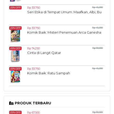
Rp 33,750
Rp 45,000
25% OFF
Seri Etika di Tempat Umum: Maafkan, Albi, Bu
Rp 33,750
Rp 45,000
25% OFF
Komik Baik: Misteri Penemuan Arca Ganesha
Rp 74,250
Rp 99,000
25% OFF
Cinta di Langit Qatar
Rp 33,750
Rp 45,000
25% OFF
Komik Baik: Ratu Sampah
PRODUK TERBARU
Rp 67,500
Rp 90,000
25% OFF