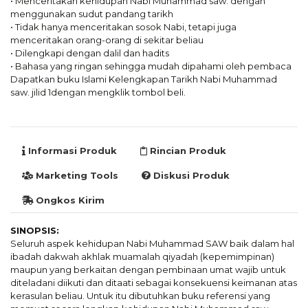
• Menceritakan kehidupan Nabi Muhammad saw. dengan
menggunakan sudut pandang tarikh
• Tidak hanya menceritakan sosok Nabi, tetapi juga
menceritakan orang-orang di sekitar beliau
• Dilengkapi dengan dalil dan hadits
• Bahasa yang ringan sehingga mudah dipahami oleh pembaca
Dapatkan buku Islami Kelengkapan Tarikh Nabi Muhammad
saw. jilid 1dengan mengklik tombol beli.
Informasi Produk
Rincian Produk
Marketing Tools
Diskusi Produk
Ongkos Kirim
SINOPSIS:
Seluruh aspek kehidupan Nabi Muhammad SAW baik dalam hal
ibadah dakwah akhlak muamalah qiyadah (kepemimpinan)
maupun yang berkaitan dengan pembinaan umat wajib untuk
diteladani diikuti dan ditaati sebagai konsekuensi keimanan atas
kerasulan beliau. Untuk itu dibutuhkan buku referensi yang