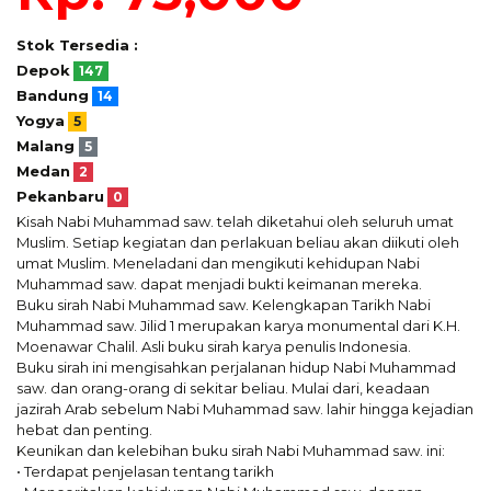
Stok Tersedia :
Depok
147
Bandung
14
Yogya
5
Malang
5
Medan
2
Pekanbaru
0
Kisah Nabi Muhammad saw. telah diketahui oleh seluruh umat
Muslim. Setiap kegiatan dan perlakuan beliau akan diikuti oleh
umat Muslim. Meneladani dan mengikuti kehidupan Nabi
Muhammad saw. dapat menjadi bukti keimanan mereka.
Buku sirah Nabi Muhammad saw. Kelengkapan Tarikh Nabi
Muhammad saw. Jilid 1 merupakan karya monumental dari K.H.
Moenawar Chalil. Asli buku sirah karya penulis Indonesia.
Buku sirah ini mengisahkan perjalanan hidup Nabi Muhammad
saw. dan orang-orang di sekitar beliau. Mulai dari, keadaan
jazirah Arab sebelum Nabi Muhammad saw. lahir hingga kejadian
hebat dan penting.
Keunikan dan kelebihan buku sirah Nabi Muhammad saw. ini:
• Terdapat penjelasan tentang tarikh