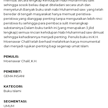
memuat secara lengkap kehidupan Nabi Muhammad saw.
sehingga sosok beliau dapat diteladani secara utuh dan
menyeluruh.Banyak buku sirah nabi Muhammad saw. yang telah
beredar di tengah masyarakat hanya memuat peristiwa-
peristiwa yang dianggap penting tanpa menguraikan lebih rinci
peristiwa itu sehingga para pembaca sulit menangkap
substansinya.Dalam buku tarikh ini (yang merupakan 3 jilid
lengkap) semua rincian kehidupan Nabi Muhammad saw dimuat
sehingga kehadirannya menjadi penting. Penulis buku ini K.H.
Moenawar Chalil telah berhasil melahirkan karya monumental
dan menjadi rujukan penting bagi segenap umat Islam.
PENULIS:
Moenawar Chalil, K.H.
PENERBIT:
GEMA INSANI
KATEGORI:
Buku Islami
SEGMENTASI:
UMUM