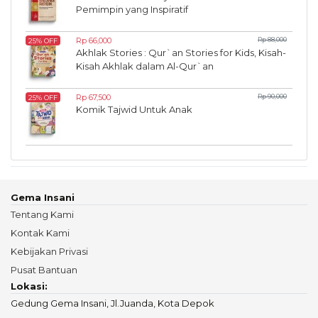
Pemimpin yang Inspiratif
Rp 66,000
Rp 88,000
25% OFF
Akhlak Stories : Qur`an Stories for Kids, Kisah-
Kisah Akhlak dalam Al-Qur`an
Rp 67,500
Rp 90,000
25% OFF
Komik Tajwid Untuk Anak
Gema Insani
Tentang Kami
Kontak Kami
Kebijakan Privasi
Pusat Bantuan
Lokasi:
Gedung Gema Insani, Jl.Juanda, Kota Depok