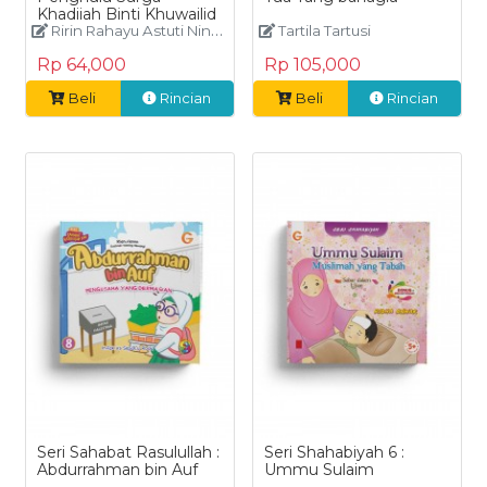
Khadijah Binti Khuwailid
Yang Dermawan
Ririn Rahayu Astuti Ningrum
Tartila Tartusi
Rp 64,000
Rp 105,000
Beli
Rincian
Beli
Rincian
Seri Sahabat Rasulullah :
Seri Shahabiyah 6 :
Abdurrahman bin Auf
Ummu Sulaim