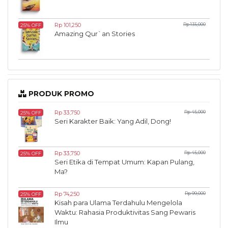
Rp 101,250
Rp 135,000
25% OFF
Amazing Qur`an Stories
PRODUK PROMO
Rp 33,750
Rp 45,000
25% OFF
Seri Karakter Baik: Yang Adil, Dong!
Rp 33,750
Rp 45,000
25% OFF
Seri Etika di Tempat Umum: Kapan Pulang,
Ma?
Rp 74,250
Rp 99,000
25% OFF
Kisah para Ulama Terdahulu Mengelola
Waktu: Rahasia Produktivitas Sang Pewaris
Ilmu