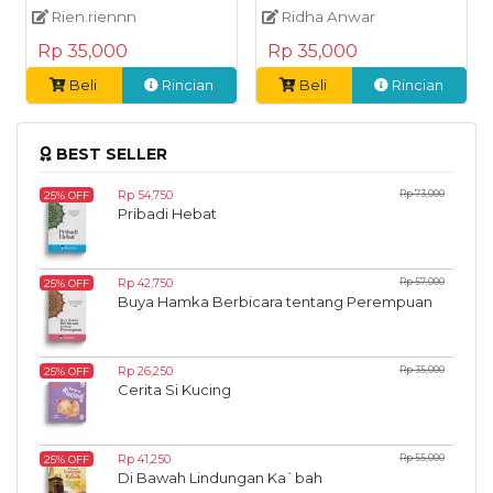
Rien.riennn
Ridha Anwar
Rp 35,000
Rp 35,000
Beli
Rincian
Beli
Rincian
BEST SELLER
Rp 54,750
Rp 73,000
25% OFF
Pribadi Hebat
Rp 42,750
Rp 57,000
25% OFF
Buya Hamka Berbicara tentang Perempuan
Rp 26,250
Rp 35,000
25% OFF
Cerita Si Kucing
Rp 41,250
Rp 55,000
25% OFF
Di Bawah Lindungan Ka`bah