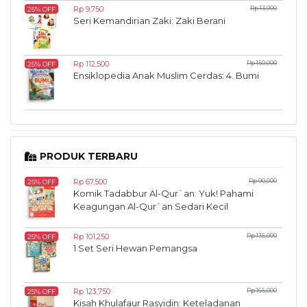
Rp 9,750
Rp 13,000
25% OFF
Seri Kemandirian Zaki: Zaki Berani
Rp 112,500
Rp 150,000
25% OFF
Ensiklopedia Anak Muslim Cerdas: 4. Bumi
PRODUK TERBARU
Rp 67,500
Rp 90,000
25% OFF
Komik Tadabbur Al-Qur`an: Yuk! Pahami
Keagungan Al-Qur`an Sedari Kecil
Rp 101,250
Rp 135,000
25% OFF
1 Set Seri Hewan Pemangsa
Rp 123,750
Rp 165,000
25% OFF
Kisah Khulafaur Rasyidin: Keteladanan