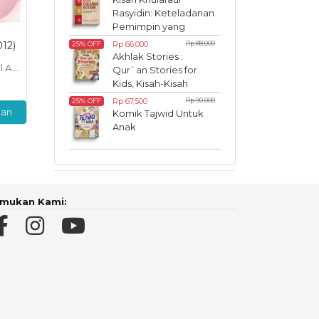
Rasyidin: Keteladanan
Pemimpin yang
Inspiratif
012)
Rp 66,000
Rp 88,000
25% OFF
Akhlak Stories :
ziz
Qur`an Stories for
Kids, Kisah-Kisah
Akhlak dalam Al-
Rp 67,500
Rp 90,000
25% OFF
Qur`an
ian
Komik Tajwid Untuk
Anak
mukan Kami: