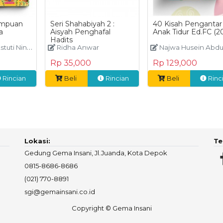
rempuan
Seri Shahabiyah 2 :
40 Kisah Pengantar
a
Aisyah Penghafal
Anak Tidur Ed.FC (2
Hadits
ti Ningrum
Ridha Anwar
Najwa Husein Abdul A
Rp 35,000
Rp 129,000
Rincian
Beli
Rincian
Beli
Rinc
Lokasi:
Te
Gedung Gema Insani, Jl.Juanda, Kota Depok
0815-8686-8686
(021) 770-8891
sgi@gemainsani.co.id
Copyright © Gema Insani