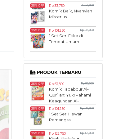
Lagi
Rp 33,750
Rp 45,000
25% OFF
Komik Baik, Nyanyian
Misterius
Rp 101,250
Rp 135,000
25% OFF
1 Set Seri Etika di
Tempat Umum
PRODUK TERBARU
Rp 67,500
Rp 90,000
25% OFF
Komik Tadabbur Al-
Qur`an: Yuk! Pahami
Keagungan Al-
Qur`an Sedari Kecil
Rp 101,250
Rp 135,000
25% OFF
1 Set Seri Hewan
Pemangsa
Rp 123,750
Rp 165,000
25% OFF
Kisah Khulafaur