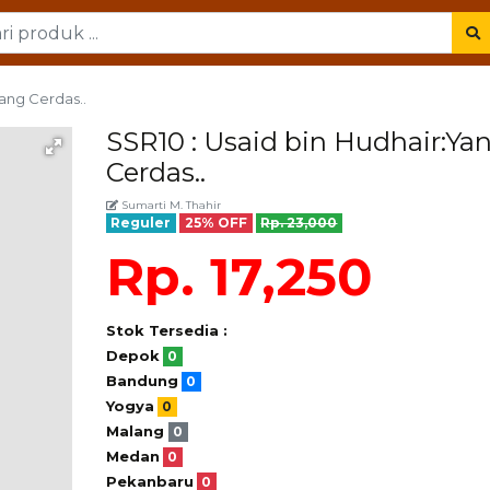
Yang Cerdas..
SSR10 : Usaid bin Hudhair:Ya
Cerdas..
Sumarti M. Thahir
Reguler
25% OFF
Rp. 23,000
Rp. 17,250
Stok Tersedia :
Depok
0
Bandung
0
Yogya
0
Malang
0
Medan
0
Pekanbaru
0