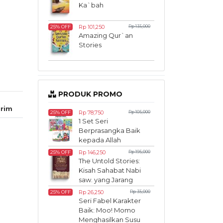
Ka`bah
Rp 101,250
Rp 135,000
25% OFF
Amazing Qur`an
Stories
PRODUK PROMO
rim
Rp 78,750
Rp 105,000
25% OFF
1 Set Seri
Berprasangka Baik
kepada Allah
Rp 146,250
Rp 195,000
25% OFF
The Untold Stories:
Kisah Sahabat Nabi
saw. yang Jarang
Diketahui
Rp 26,250
Rp 35,000
25% OFF
Seri Fabel Karakter
Baik: Moo! Momo
Menghasilkan Susu