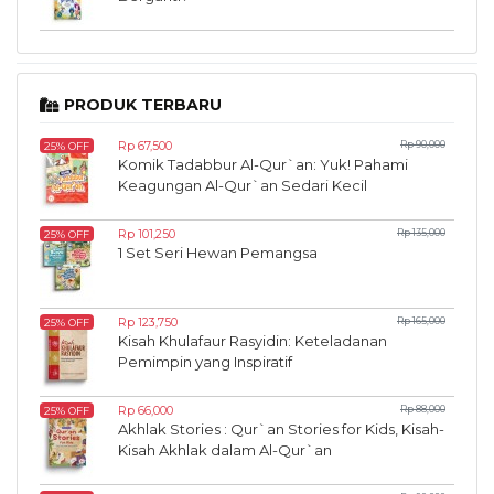
PRODUK TERBARU
Rp 67,500
Rp 90,000
25% OFF
Komik Tadabbur Al-Qur`an: Yuk! Pahami
Keagungan Al-Qur`an Sedari Kecil
Rp 101,250
Rp 135,000
25% OFF
1 Set Seri Hewan Pemangsa
Rp 123,750
Rp 165,000
25% OFF
Kisah Khulafaur Rasyidin: Keteladanan
Pemimpin yang Inspiratif
Rp 66,000
Rp 88,000
25% OFF
Akhlak Stories : Qur`an Stories for Kids, Kisah-
Kisah Akhlak dalam Al-Qur`an