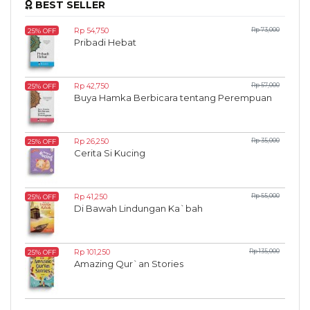
BEST SELLER
Rp 54,750
Rp 73,000
25% OFF
Pribadi Hebat
Rp 42,750
Rp 57,000
25% OFF
Buya Hamka Berbicara tentang Perempuan
Rp 26,250
Rp 35,000
25% OFF
Cerita Si Kucing
Rp 41,250
Rp 55,000
25% OFF
Di Bawah Lindungan Ka`bah
Rp 101,250
Rp 135,000
25% OFF
Amazing Qur`an Stories