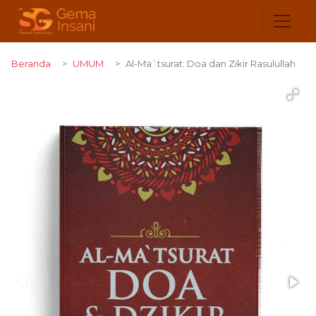
Beranda
UMUM
Al-Ma`tsurat: Doa dan Zikir Rasulullah