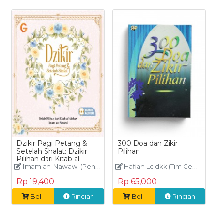
Dzikir Pagi Petang &
300 Doa dan Zikir
Setelah Shalat: Dzikir
Pilihan
Pilihan dari Kitab al-
Adzkar Imam an-
Imam an-Nawawi (Penyusun: Tim Gema Insani)
Hafiah Lc dkk (Tim Gema Insani)
Nawawi (Navy)
Rp 19,400
Rp 65,000
Beli
Rincian
Beli
Rincian