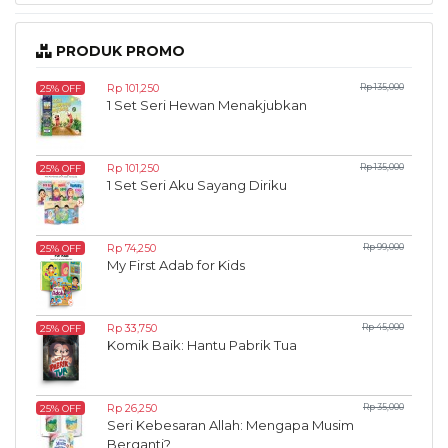
PRODUK PROMO
Rp 101,250
Rp 135,000
25% OFF
1 Set Seri Hewan Menakjubkan
Rp 101,250
Rp 135,000
25% OFF
1 Set Seri Aku Sayang Diriku
Rp 74,250
Rp 99,000
25% OFF
My First Adab for Kids
Rp 33,750
Rp 45,000
25% OFF
Komik Baik: Hantu Pabrik Tua
Rp 26,250
Rp 35,000
25% OFF
Seri Kebesaran Allah: Mengapa Musim
Berganti?