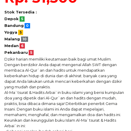
Stok Tersedia :
Depok
5
Bandung
0
Yogya
5
Malang
10
Medan
6
Pekanbaru
5
Dzikir harian memiliki keutamaan baik bagi umat Muslim.
Dengan berdzikir Anda dapat mengenal Allah SWT dengan
membaca Al-Qur`an dan hadits untuk mendapatkan
keberkahan hidup di dunia dan di akhirat. banyak cara yang
dapat Anda lakukan untuk mencari keberkahan dengan dzikir
yang mudah dan praktis.
Al-Ma`tsurat & Hadits Arbai`in buku islami yang berisi kumpulan
doa yang dipetik dari Al-Qur`an dan hadits dengan mudah,
praktis, bisa dibaca dimana saja! Diterbitkan penerbit Gema
Insani. Dengan buku islami ini Anda dapat mepelajari,
memahami, menghafal, dan mengamalkan doa dan hadits ini.
Keunikan dan keunggulan buku Islam Al-Ma`tsurat & Hadits
Arbai`in ini: