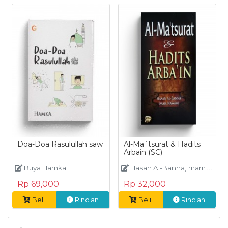
Doa-Doa Rasulullah saw
Al-Ma`tsurat & Hadits
Arbain (SC)
Buya Hamka
Hasan Al-Banna,Imam An Nawawi
Rp 69,000
Rp 32,000
Beli
Rincian
Beli
Rincian