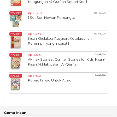
Keagungan Al-Qur`an Sedari Kecil
Rp 101,250
Rp 135,000
25% OFF
1 Set Seri Hewan Pemangsa
Rp 123,750
Rp 165,000
25% OFF
Kisah Khulafaur Rasyidin: Keteladanan
Pemimpin yang Inspiratif
Rp 66,000
Rp 88,000
25% OFF
Akhlak Stories : Qur`an Stories for Kids, Kisah-
Kisah Akhlak dalam Al-Qur`an
Rp 67,500
Rp 90,000
25% OFF
Komik Tajwid Untuk Anak
Gema Insani