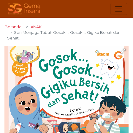
Beranda
ANAK
Seri Menjaga Tubuh Gosok ... Gosok ... Gigiku Bersih dan
Sehat!