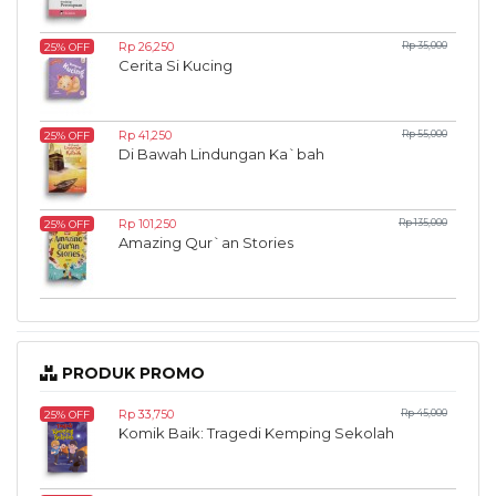
Rp 26,250
Rp 35,000
25% OFF
Cerita Si Kucing
Rp 41,250
Rp 55,000
25% OFF
Di Bawah Lindungan Ka`bah
Rp 101,250
Rp 135,000
25% OFF
Amazing Qur`an Stories
PRODUK PROMO
Rp 33,750
Rp 45,000
25% OFF
Komik Baik: Tragedi Kemping Sekolah