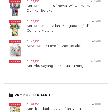
Rp 33,750
Rp 45,000
25% OFF
Seri Kendaraan Istimewa: Wiuw ... Wiuw ...
Damkar Beraksi
Rp 26,250
Rp 35,000
25% OFF
Seri Kebesaran Allah: Mengapa Terjadi
Gerhana Matahari
Rp 48,750
Rp 65,000
25% OFF
Novel Komik Love in Cheesecake
Rp 33,750
Rp 45,000
25% OFF
Seri Aku Sayang Diriku: Malu, Dong!
PRODUK TERBARU
Rp 67,500
Rp 90,000
25% OFF
Komik Tadabbur Al-Qur`an: Yuk! Pahami