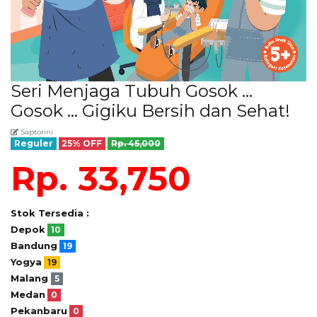
Seri Menjaga Tubuh Gosok ...
Gosok ... Gigiku Bersih dan Sehat!
Saptorini
Reguler
25% OFF
Rp. 45,000
Rp. 33,750
Stok Tersedia :
Depok
10
Bandung
19
Yogya
19
Malang
5
Medan
0
Pekanbaru
0