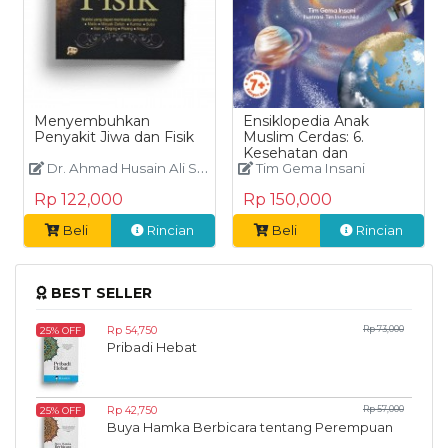
Menyembuhkan
Ensiklopedia Anak
Penyakit Jiwa dan Fisik
Muslim Cerdas: 6.
Kesehatan dan
Dr. Ahmad Husain Ali Salim
Makanan
Tim Gema Insani
Rp 122,000
Rp 150,000
Beli
Rincian
Beli
Rincian
BEST SELLER
Rp 54,750
Rp 73,000
25% OFF
Pribadi Hebat
Rp 42,750
Rp 57,000
25% OFF
Buya Hamka Berbicara tentang Perempuan