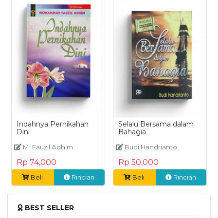
Indahnya Pernikahan
Selalu Bersama dalam
Dini
Bahagia
M. Fauzil Adhim
Budi Handrianto
Rp 74,000
Rp 50,000
Beli
Rincian
Beli
Rincian
BEST SELLER