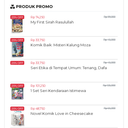
PRODUK PROMO
Rp 74,250
Rp 99,000
25% OFF
My First Sirah Rasulullah
Rp 33,750
Rp 45,000
25% OFF
Komik Baik: Misteri Kalung Moza
Rp 33,750
Rp 45,000
25% OFF
Seri Etika di Tempat Umum: Tenang, Dafa
Rp 101,250
Rp 135,000
25% OFF
1 Set Seri Kendaraan Istimewa
Rp 48,750
Rp 65,000
25% OFF
Novel Komik Love in Cheesecake