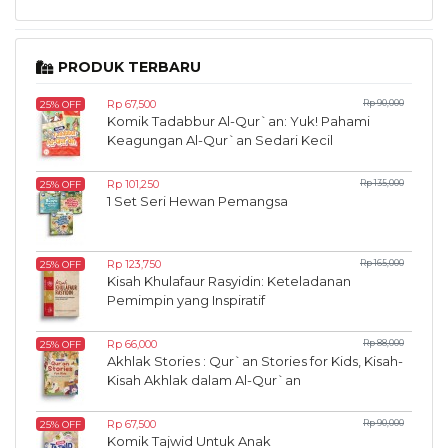
PRODUK TERBARU
Rp 67,500
Rp 90,000
25% OFF
Komik Tadabbur Al-Qur`an: Yuk! Pahami
Keagungan Al-Qur`an Sedari Kecil
Rp 101,250
Rp 135,000
25% OFF
1 Set Seri Hewan Pemangsa
Rp 123,750
Rp 165,000
25% OFF
Kisah Khulafaur Rasyidin: Keteladanan
Pemimpin yang Inspiratif
Rp 66,000
Rp 88,000
25% OFF
Akhlak Stories : Qur`an Stories for Kids, Kisah-
Kisah Akhlak dalam Al-Qur`an
Rp 67,500
Rp 90,000
25% OFF
Komik Tajwid Untuk Anak