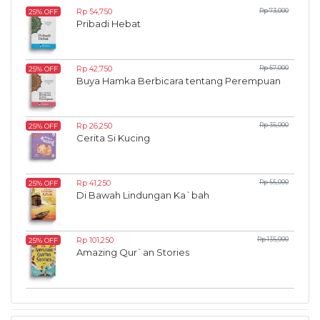
Rp 54,750
Rp 73,000
25% OFF
Pribadi Hebat
Rp 42,750
Rp 57,000
25% OFF
Buya Hamka Berbicara tentang Perempuan
Rp 26,250
Rp 35,000
25% OFF
Cerita Si Kucing
Rp 41,250
Rp 55,000
25% OFF
Di Bawah Lindungan Ka`bah
Rp 101,250
Rp 135,000
25% OFF
Amazing Qur`an Stories