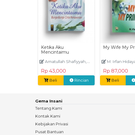
Ketika Aku
My Wife My Pr
Mencintaimu
Amatullah Shafiyyah,Wulandari Ekasari
M. Irfan Hiday
Rp 43,000
Rp 87,000
Beli
Rincian
Beli
Gema Insani
Tentang Kami
Kontak Kami
Kebijakan Privasi
Pusat Bantuan