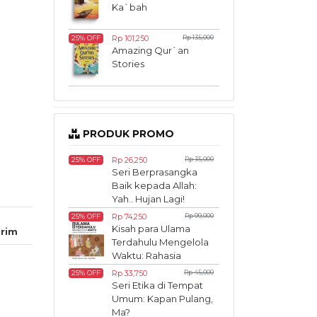
Ka`bah
Rp 101,250
Rp 135,000
25% OFF
Amazing Qur`an
Stories
PRODUK PROMO
Rp 26,250
Rp 35,000
25% OFF
Seri Berprasangka
Baik kepada Allah:
Yah.. Hujan Lagi!
Rp 74,250
Rp 99,000
25% OFF
Kisah para Ulama
rim
Terdahulu Mengelola
Waktu: Rahasia
Produktivitas Sang
Rp 33,750
Rp 45,000
25% OFF
Pewaris Ilmu
Seri Etika di Tempat
Umum: Kapan Pulang,
Ma?