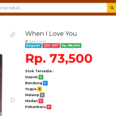
When I Love You
Zaka al Farisi
Reguler
25% OFF
Rp. 98,000
Rp. 73,500
Stok Tersedia :
Depok
0
Bandung
0
Yogya
0
Malang
0
Medan
0
Pekanbaru
0