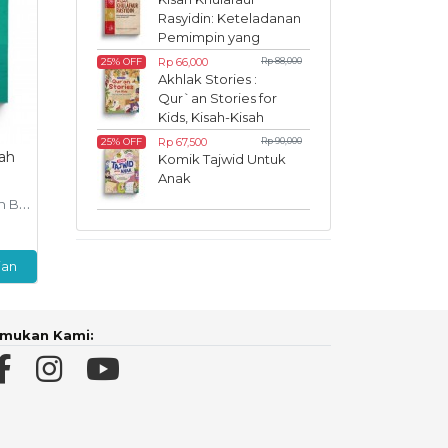
Rasyidin: Keteladanan
Pemimpin yang
Inspiratif
Rp 66,000
Rp 88,000
25% OFF
Akhlak Stories :
Qur`an Stories for
Kids, Kisah-Kisah
Akhlak dalam Al-
Rp 67,500
Rp 90,000
25% OFF
Qur`an
ah
Komik Tajwid Untuk
Anak
aras
ian
mukan Kami: