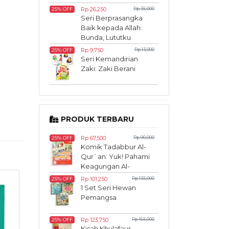
Rp 26,250
Rp 35,000
25% OFF
Seri Berprasangka
Baik kepada Allah:
Bunda, Lututku
Terluka!
Rp 9,750
Rp 13,000
25% OFF
Seri Kemandirian
Zaki: Zaki Berani
PRODUK TERBARU
Rp 67,500
Rp 90,000
25% OFF
Komik Tadabbur Al-
Qur`an: Yuk! Pahami
Keagungan Al-
Qur`an Sedari Kecil
Rp 101,250
Rp 135,000
25% OFF
1 Set Seri Hewan
Pemangsa
Rp 123,750
Rp 165,000
25% OFF
Kisah Khulafaur