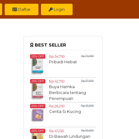
Daftar
Login
BEST SELLER
Rp 54,750
Rp 73,000
25% OFF
Pribadi Hebat
Rp 42,750
Rp 57,000
25% OFF
Buya Hamka
Berbicara tentang
Perempuan
Rp 26,250
Rp 35,000
25% OFF
Cerita Si Kucing
Rp 41,250
Rp 55,000
25% OFF
Di Bawah Lindungan