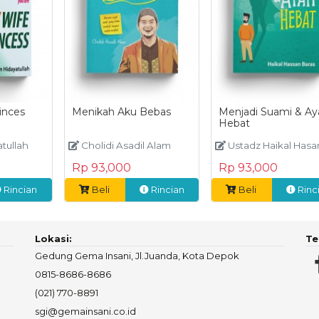
inces
Menikah Aku Bebas
Menjadi Suami & Ay
Hebat
atullah
Cholidi Asadil Alam
Ustadz Haikal Hasan B
Rp 93,000
Rp 93,000
Rincian
Beli
Rincian
Beli
Rinc
Lokasi:
Te
Gedung Gema Insani, Jl.Juanda, Kota Depok
0815-8686-8686
(021) 770-8891
sgi@gemainsani.co.id