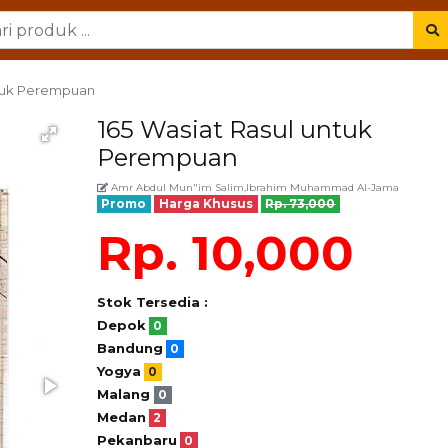
ntuk Perempuan
165 Wasiat Rasul untuk
Perempuan
Amr Abdul Mun"im Salim,Ibrahim Muhammad Al-Jama
Promo
Harga Khusus
Rp. 73,000
Rp. 10,000
Stok Tersedia :
Depok
0
Bandung
0
Yogya
0
Malang
0
Medan
2
Pekanbaru
0