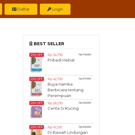
Daftar
Login
BEST SELLER
Rp 54,750
Rp 73,000
25% OFF
Pribadi Hebat
Rp 42,750
Rp 57,000
25% OFF
Buya Hamka
Berbicara tentang
Perempuan
Rp 26,250
Rp 35,000
25% OFF
Cerita Si Kucing
Rp 41,250
Rp 55,000
25% OFF
Di Bawah Lindungan