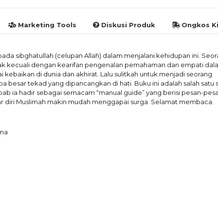
Marketing Tools
Diskusi Produk
Ongkos Ki
ada sibghatullah (celupan Allah) dalam menjalani kehidupan ini. Seo
dak kecuali dengan kearifan pengenalan pemahaman dan empati dal
ebaikan di dunia dan akhirat. Lalu sulitkah untuk menjadi seorang
besar tekad yang dipancangkan di hati. Buku ini adalah salah satu 
bab ia hadir sebagai semacam “manual guide” yang berisi pesan-pes
agar diri Muslimah makin mudah menggapai surga. Selamat membaca.
ama