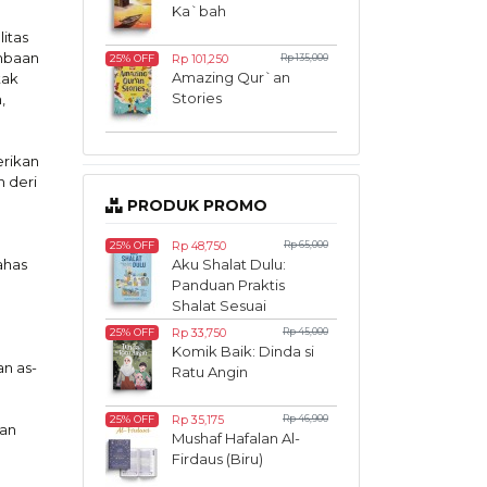
Ka`bah
itas
mbaan
Rp 101,250
Rp 135,000
25% OFF
Amazing Qur`an
tak
Stories
,
erikan
 deri
PRODUK PROMO
Rp 48,750
Rp 65,000
25% OFF
ahas
Aku Shalat Dulu:
Panduan Praktis
Shalat Sesuai
Madzhab Syafii
Rp 33,750
Rp 45,000
25% OFF
Komik Baik: Dinda si
an as-
Ratu Angin
Rp 35,175
Rp 46,900
25% OFF
uan
Mushaf Hafalan Al-
Firdaus (Biru)