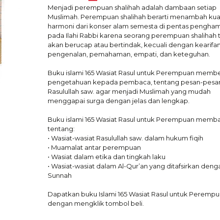
Menjadi perempuan shalihah adalah dambaan setiap
Muslimah. Perempuan shalihah berarti menambah kual
harmoni dari konser alam semesta di pentas pengha
pada Ilahi Rabbi karena seorang perempuan shalihah 
akan berucap atau bertindak, kecuali dengan kearifan
pengenalan, pemahaman, empati, dan keteguhan.
Buku islami 165 Wasiat Rasul untuk Perempuan memb
pengetahuan kepada pembaca, tentang pesan-pesan
Rasulullah saw. agar menjadi Muslimah yang mudah
menggapai surga dengan jelas dan lengkap.
Buku islami 165 Wasiat Rasul untuk Perempuan memb
tentang:
• Wasiat-wasiat Rasulullah saw. dalam hukum fiqih
• Muamalat antar perempuan
• Wasiat dalam etika dan tingkah laku
• Wasiat-wasiat dalam Al-Qur’an yang ditafsirkan deng
Sunnah
Dapatkan buku Islami 165 Wasiat Rasul untuk Peremp
dengan mengklik tombol beli.