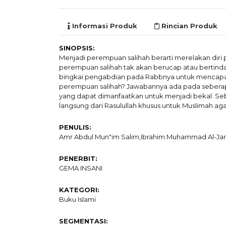
Informasi Produk
Rincian Produk
SINOPSIS:
Menjadi perempuan salihah berarti merelakan diri p
perempuan salihah tak akan berucap atau bertin
bingkai pengabdian pada Rabbnya untuk mencapai k
perempuan salihah? Jawabannya ada pada seberapa 
yang dapat dimanfaatkan untuk menjadi bekal. Se
langsung dari Rasulullah khusus untuk Muslimah 
PENULIS:
Amr Abdul Mun"im Salim,Ibrahim Muhammad Al-J
PENERBIT:
GEMA INSANI
KATEGORI:
Buku Islami
SEGMENTASI: