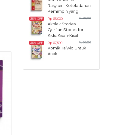
Rasyidin: Keteladanan
Pemimpin yang
Inspiratif
Rp 66,000
Rp 88,000
25% OFF
Akhlak Stories :
Qur`an Stories for
Kids, Kisah-Kisah
Akhlak dalam Al-
Rp 67,500
Rp 90,000
25% OFF
Qur`an
Komik Tajwid Untuk
Anak