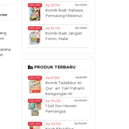
Rp 33,750
Rp 45,000
25% OFF
Komik Baik: Rahasia
rim
Pemulung Misterius
Rp 33,750
Rp 45,000
25% OFF
rang
Komik Baik: Jangan
am
Fomo, Mala!
sarana
an
PRODUK TERBARU
Rp 67,500
Rp 90,000
25% OFF
Komik Tadabbur Al-
Qur`an: Yuk! Pahami
Keagungan Al-
Qur`an Sedari Kecil
Rp 101,250
Rp 135,000
25% OFF
1 Set Seri Hewan
Pemangsa
Rp 123,750
Rp 165,000
25% OFF
Kisah Khulafaur