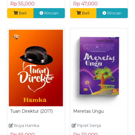
Rp 55,000
Rp 47,000
Beli
Rincian
Beli
Rincian
Tuan Direktur (2017)
Meretas Ungu
Buya Hamka
Pipiet Senja
Rp 55,000
Rp 111,000