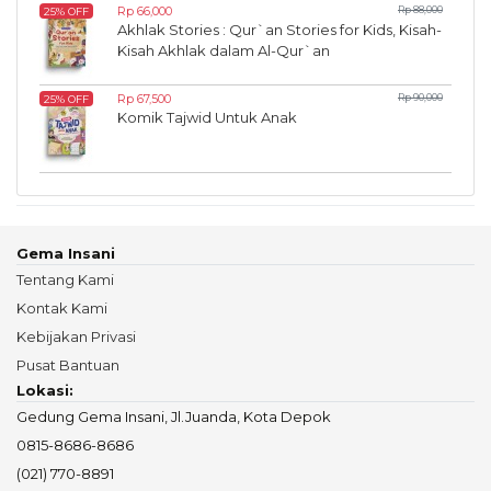
Rp 66,000
Rp 88,000
25% OFF
Akhlak Stories : Qur`an Stories for Kids, Kisah-
Kisah Akhlak dalam Al-Qur`an
Rp 67,500
Rp 90,000
25% OFF
Komik Tajwid Untuk Anak
Gema Insani
Tentang Kami
Kontak Kami
Kebijakan Privasi
Pusat Bantuan
Lokasi:
Gedung Gema Insani, Jl.Juanda, Kota Depok
0815-8686-8686
(021) 770-8891