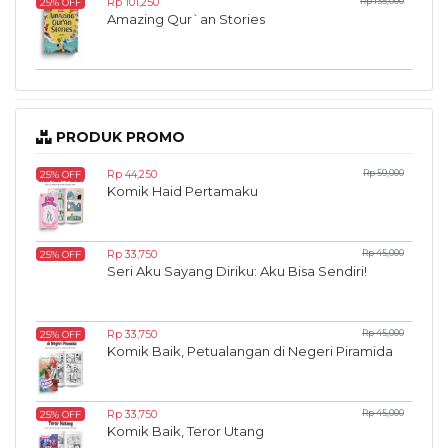
Rp 101,250
Rp 135,000
25% OFF
Amazing Qur`an Stories
PRODUK PROMO
Rp 44,250
Rp 59,000
25% OFF
Komik Haid Pertamaku
Rp 33,750
Rp 45,000
25% OFF
Seri Aku Sayang Diriku: Aku Bisa Sendiri!
Rp 33,750
Rp 45,000
25% OFF
Komik Baik, Petualangan di Negeri Piramida
Rp 33,750
Rp 45,000
25% OFF
Komik Baik, Teror Utang