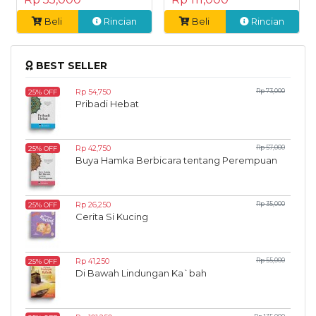
Beli
Rincian
Beli
Rincian
BEST SELLER
Rp 54,750
Rp 73,000
25% OFF
Pribadi Hebat
Rp 42,750
Rp 57,000
25% OFF
Buya Hamka Berbicara tentang Perempuan
Rp 26,250
Rp 35,000
25% OFF
Cerita Si Kucing
Rp 41,250
Rp 55,000
25% OFF
Di Bawah Lindungan Ka`bah