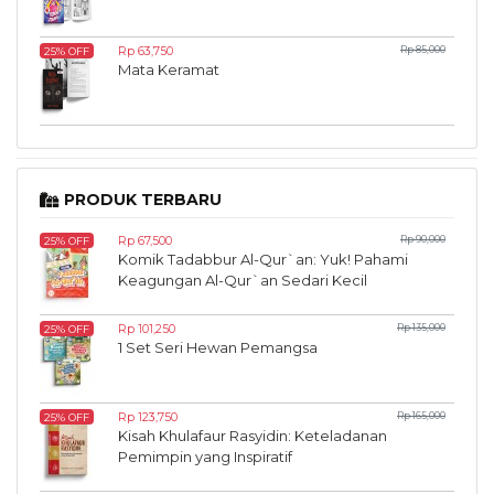
Rp 63,750
Rp 85,000
25% OFF
Mata Keramat
PRODUK TERBARU
Rp 67,500
Rp 90,000
25% OFF
Komik Tadabbur Al-Qur`an: Yuk! Pahami
Keagungan Al-Qur`an Sedari Kecil
Rp 101,250
Rp 135,000
25% OFF
1 Set Seri Hewan Pemangsa
Rp 123,750
Rp 165,000
25% OFF
Kisah Khulafaur Rasyidin: Keteladanan
Pemimpin yang Inspiratif