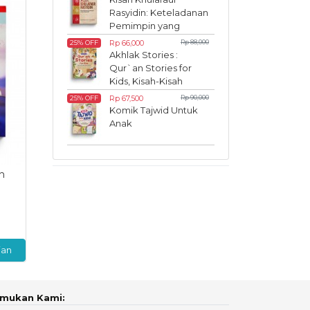
Rasyidin: Keteladanan
Pemimpin yang
Inspiratif
Rp 66,000
Rp 88,000
25% OFF
Akhlak Stories :
Qur`an Stories for
Kids, Kisah-Kisah
Akhlak dalam Al-
Rp 67,500
Rp 90,000
25% OFF
Qur`an
Komik Tajwid Untuk
Anak
n
ian
mukan Kami: