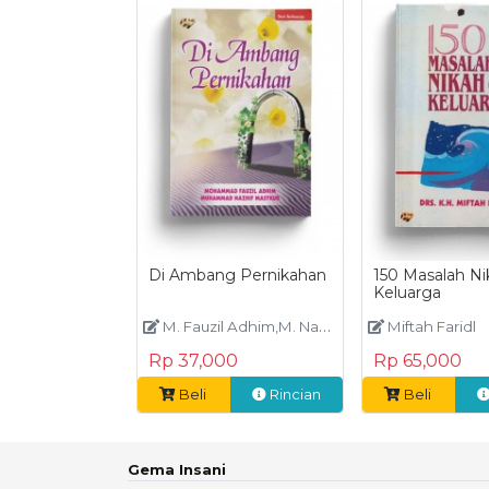
Di Ambang Pernikahan
150 Masalah Ni
Keluarga
M. Fauzil Adhim,M. Nazhif Masykur
Miftah Faridl
Rp 37,000
Rp 65,000
Beli
Rincian
Beli
Gema Insani