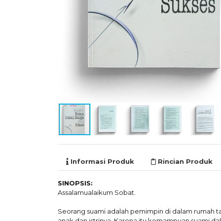
Informasi Produk
Rincian Produk
SINOPSIS:
Assalamualaikum Sobat.
Seorang suami adalah pemimpin di dalam rumah ta
anak dan istrinya. Karena itu kemampuan suami da