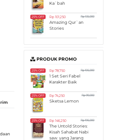
Ka`bah
Rp 101,250
Rp 135,000
25% OFF
Amazing Qur`an
Stories
PRODUK PROMO
Rp 78,750
Rp 105,000
25% OFF
1 Set Seri Fabel
Karakter Baik
Rp 74,250
Rp 99,000
25% OFF
Sketsa Lemon
rim
Rp 146,250
Rp 195,000
25% OFF
The Untold Stories:
Kisah Sahabat Nabi
adaan
saw. yang Jarang