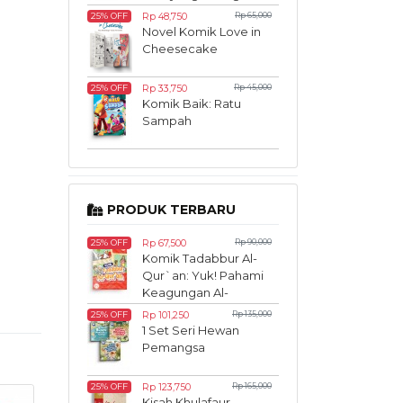
Diketahui
Rp 48,750
Rp 65,000
25% OFF
Novel Komik Love in
Cheesecake
Rp 33,750
Rp 45,000
25% OFF
Komik Baik: Ratu
Sampah
PRODUK TERBARU
Rp 67,500
Rp 90,000
25% OFF
Komik Tadabbur Al-
Qur`an: Yuk! Pahami
Keagungan Al-
Qur`an Sedari Kecil
Rp 101,250
Rp 135,000
25% OFF
1 Set Seri Hewan
Pemangsa
Rp 123,750
Rp 165,000
25% OFF
Kisah Khulafaur