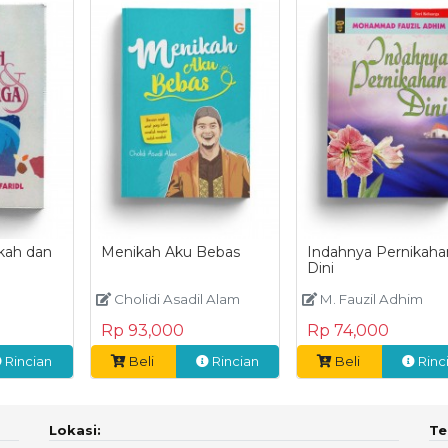
kah dan
Menikah Aku Bebas
Indahnya Pernikaha
Dini
Cholidi Asadil Alam
M. Fauzil Adhim
Rp 93,000
Rp 74,000
Rincian
Beli
Rincian
Beli
Rinc
Lokasi:
Te