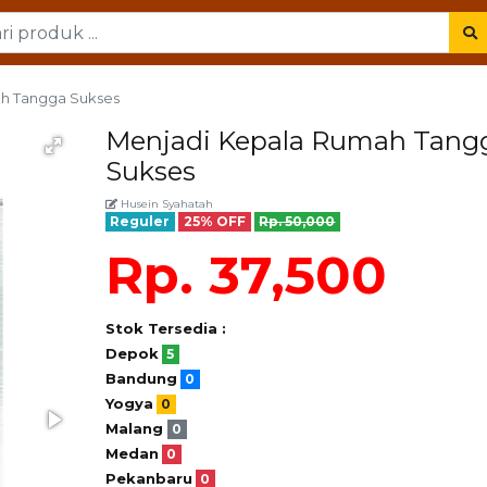
h Tangga Sukses
Menjadi Kepala Rumah Tang
Sukses
Husein Syahatah
Reguler
25% OFF
Rp. 50,000
Rp. 37,500
Stok Tersedia :
Depok
5
Bandung
0
Yogya
0
Malang
0
Medan
0
Pekanbaru
0