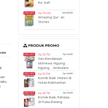
Ka`bah
Rp 101,250
Rp 135,000
25% OFF
Amazing Qur`an
Stories
PRODUK PROMO
rim
Rp 33,750
Rp 45,000
25% OFF
Seri Kendaraan
Istimewa: Nguing ...
uk
Nguing ... Ambulans
Bergegas
Rp 33,750
Rp 45,000
25% OFF
kan
Komik Baik: Misteri di
yaitu
Hutan Kalimantan
.
Rp 36,750
Rp 49,000
25% OFF
Komik Baik, Rahasia
di Pulau Karang