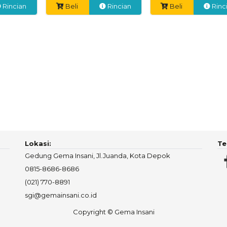
Rincian
Beli
Rincian
Beli
Rinc
Lokasi:
Te
Gedung Gema Insani, Jl.Juanda, Kota Depok
0815-8686-8686
(021) 770-8891
sgi@gemainsani.co.id
Copyright © Gema Insani