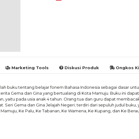
Marketing Tools
Diskusi Produk
Ongkos Ki
lah buku tentang belajar fonem Bahasa Indonesia sebagai dasar unt
rita Gema dan Gina yang bertualang di Kota Mamuju. Buku ini dapat
, yaitu pada usia anak 4 tahun. Orang tua dan guru dapat membaca
ri Gema dan Gina Jelajah Negeri; terdiri dari sepuluh judul buku, 
Ke Mamuju, Ke Palu, Ke Tabanan, Ke Wamena, Ke Kupang, dan Ke Berau