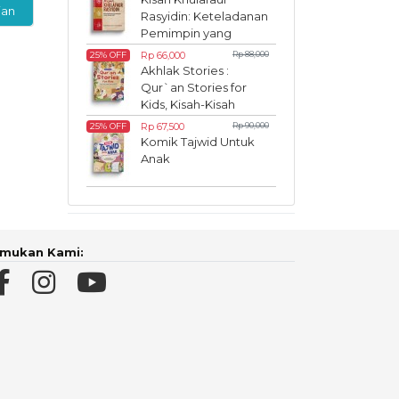
ian
Rasyidin: Keteladanan
Pemimpin yang
Inspiratif
Rp 66,000
Rp 88,000
25% OFF
Akhlak Stories :
Qur`an Stories for
Kids, Kisah-Kisah
Akhlak dalam Al-
Rp 67,500
Rp 90,000
25% OFF
Qur`an
Komik Tajwid Untuk
Anak
mukan Kami: