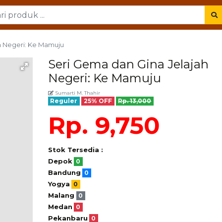
h Negeri: Ke Mamuju
Seri Gema dan Gina Jelajah
Negeri: Ke Mamuju
Sumarti M. Thahir
Reguler
25% OFF
Rp. 13,000
Rp. 9,750
Stok Tersedia :
Depok
0
Bandung
0
Yogya
0
Malang
0
Medan
0
Pekanbaru
0