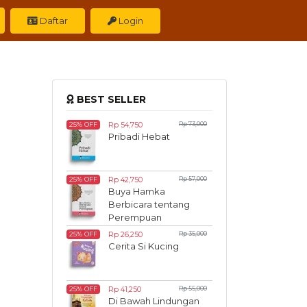
Daftar
Login
BEST SELLER
Rp 54,750
Rp 73,000
25% OFF
Pribadi Hebat
Rp 42,750
Rp 57,000
25% OFF
Buya Hamka
Berbicara tentang
Perempuan
Rp 26,250
Rp 35,000
25% OFF
Cerita Si Kucing
Rp 41,250
Rp 55,000
25% OFF
Di Bawah Lindungan