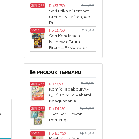
Rp 33,750
Rp 45,000
25% OFF
Seri Etika di Tempat
Umum: Maafkan, Albi,
Bu
Rp 33,750
Rp 45,000
25% OFF
Seri Kendaraan
Istimewa: Brum ...
Brum ... Ekskavator
Bekerja
PRODUK TERBARU
Rp 67,500
Rp 90,000
25% OFF
Komik Tadabbur Al-
Qur`an: Yuk! Pahami
Keagungan Al-
Qur`an Sedari Kecil
Rp 101,250
Rp 135,000
25% OFF
eli
1 Set Seri Hewan
Pemangsa
Rp 123,750
Rp 165,000
25% OFF
Kisah Khulafaur