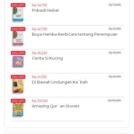
Rp 54,750
Rp 73,000
25% OFF
Pribadi Hebat
Rp 42,750
Rp 57,000
25% OFF
Buya Hamka Berbicara tentang Perempuan
Rp 26,250
Rp 35,000
25% OFF
Cerita Si Kucing
Rp 41,250
Rp 55,000
25% OFF
Di Bawah Lindungan Ka`bah
Rp 101,250
Rp 135,000
25% OFF
Amazing Qur`an Stories