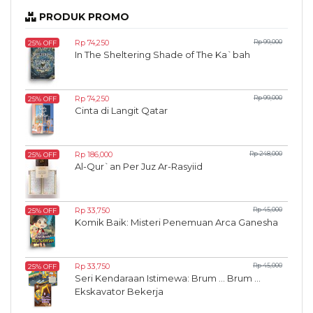
PRODUK PROMO
Rp 74,250
Rp 99,000
25% OFF
In The Sheltering Shade of The Ka`bah
Rp 74,250
Rp 99,000
25% OFF
Cinta di Langit Qatar
Rp 186,000
Rp 248,000
25% OFF
Al-Qur`an Per Juz Ar-Rasyiid
Rp 33,750
Rp 45,000
25% OFF
Komik Baik: Misteri Penemuan Arca Ganesha
Rp 33,750
Rp 45,000
25% OFF
Seri Kendaraan Istimewa: Brum ... Brum ...
Ekskavator Bekerja