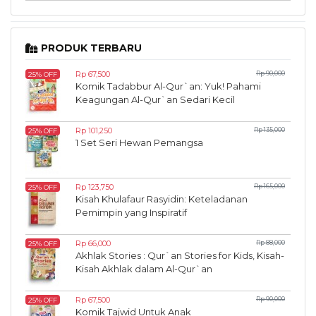
PRODUK TERBARU
Rp 67,500
Rp 90,000
25% OFF
Komik Tadabbur Al-Qur`an: Yuk! Pahami
Keagungan Al-Qur`an Sedari Kecil
Rp 101,250
Rp 135,000
25% OFF
1 Set Seri Hewan Pemangsa
Rp 123,750
Rp 165,000
25% OFF
Kisah Khulafaur Rasyidin: Keteladanan
Pemimpin yang Inspiratif
Rp 66,000
Rp 88,000
25% OFF
Akhlak Stories : Qur`an Stories for Kids, Kisah-
Kisah Akhlak dalam Al-Qur`an
Rp 67,500
Rp 90,000
25% OFF
Komik Tajwid Untuk Anak