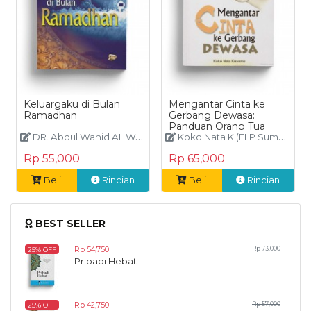
Keluargaku di Bulan
Mengantar Cinta ke
Ramadhan
Gerbang Dewasa:
Panduan Orang Tua
DR. Abdul Wahid AL Wakil,Eko Yulianti (Penerjemah)
Koko Nata K (FLP Sumatera)
Rp 55,000
Rp 65,000
Beli
Rincian
Beli
Rincian
BEST SELLER
Rp 54,750
Rp 73,000
25% OFF
Pribadi Hebat
Rp 42,750
Rp 57,000
25% OFF