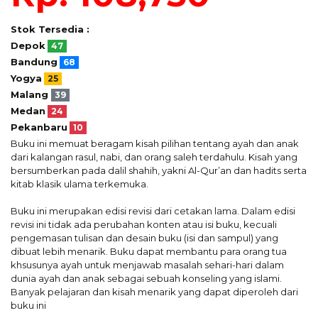
Stok Tersedia :
Depok
47
Bandung
68
Yogya
25
Malang
39
Medan
24
Pekanbaru
10
Buku ini memuat beragam kisah pilihan tentang ayah dan anak
dari kalangan rasul, nabi, dan orang saleh terdahulu. Kisah yang
bersumberkan pada dalil shahih, yakni Al-Qur’an dan hadits serta
kitab klasik ulama terkemuka.
Buku ini merupakan edisi revisi dari cetakan lama. Dalam edisi
revisi ini tidak ada perubahan konten atau isi buku, kecuali
pengemasan tulisan dan desain buku (isi dan sampul) yang
dibuat lebih menarik. Buku dapat membantu para orang tua
khsusunya ayah untuk menjawab masalah sehari-hari dalam
dunia ayah dan anak sebagai sebuah konseling yang islami.
Banyak pelajaran dan kisah menarik yang dapat diperoleh dari
buku ini