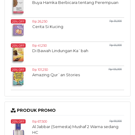
Buya Hamka Berbicara tentang Perempuan
Rp 26,250
Rp 35,000
25% OFF
Cerita Si Kucing
Rp 41,250
Rp 55,000
25% OFF
Di Bawah Lindungan Ka`bah
Rp 101,250
Rp 135,000
25% OFF
Amazing Qur`an Stories
PRODUK PROMO
Rp 67,500
Rp 90,000
25% OFF
Al Jabbar (Semesta) Mushaf 2 Warna sedang
HC