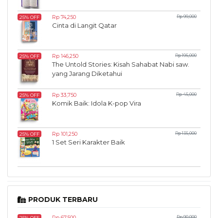
Rp 74,250
Rp 99,000
25% OFF
Cinta di Langit Qatar
Rp 146,250
Rp 195,000
25% OFF
The Untold Stories: Kisah Sahabat Nabi saw.
yang Jarang Diketahui
Rp 33,750
Rp 45,000
25% OFF
Komik Baik: Idola K-pop Vira
Rp 101,250
Rp 135,000
25% OFF
1 Set Seri Karakter Baik
PRODUK TERBARU
Rp 67,500
Rp 90,000
25% OFF