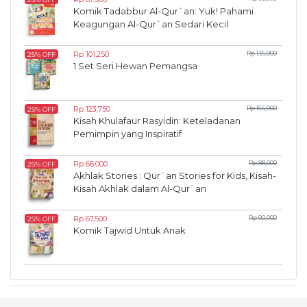
Komik Tadabbur Al-Qur`an: Yuk! Pahami
Keagungan Al-Qur`an Sedari Kecil
Rp 101,250
Rp 135,000
25% OFF
1 Set Seri Hewan Pemangsa
Rp 123,750
Rp 165,000
25% OFF
Kisah Khulafaur Rasyidin: Keteladanan
Pemimpin yang Inspiratif
Rp 66,000
Rp 88,000
25% OFF
Akhlak Stories : Qur`an Stories for Kids, Kisah-
Kisah Akhlak dalam Al-Qur`an
Rp 67,500
Rp 90,000
25% OFF
Komik Tajwid Untuk Anak