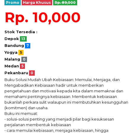
Promo
Harga Khusus
Rp. 89,000
Rp. 10,000
Stok Tersedia :
Depok
13
Bandung
7
Yogya
5
Malang
0
Medan
5
Pekanbaru
0
Buku Solusi Mudah Ubah Kebiasaan: Memulai, Menjaga, dan
Mengabadikan Kebiasaan hadir untuk memberikan
pengetahuan dan motivasi kepada kita dalam memaknai dan
memahami pentingnya kebiasaan. Membentuk kebiasaan
bukanlah perkara sulit walaupun ini membutuhkan kesungguhan
(komitmen) dan usaha.
Buku ini memuat:
• solusi-solusi penting yang menjadi pilar bagi kesuksesan
perjalanan membentuk kebiasaan
• cara memulai kebiasaan, menjaga kebiasaan, hingga