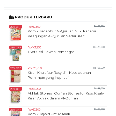
PRODUK TERBARU
Rp 67,500
Rp 90,000
25% OFF
Komik Tadabbur Al-Qur`an: Yuk! Pahami
Keagungan Al-Qur`an Sedari Kecil
Rp 101,250
Rp 135,000
25% OFF
1 Set Seri Hewan Pemangsa
Rp 123,750
Rp 165,000
25% OFF
Kisah Khulafaur Rasyidin: Keteladanan
Pemimpin yang Inspiratif
Rp 66,000
Rp 88,000
25% OFF
Akhlak Stories : Qur`an Stories for Kids, Kisah-
Kisah Akhlak dalam Al-Qur`an
Rp 67,500
Rp 90,000
25% OFF
Komik Tajwid Untuk Anak