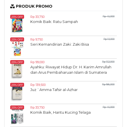
PRODUK PROMO
Rp 33,750
Rp 45,000
25% OFF
Komik Baik: Ratu Sampah
Rp 9,750
Rp 13,000
25% OFF
Seri Kemandirian Zaki: Zaki Bisa
Rp 99,000
Rp 132,000
25% OFF
Ayahku: Riwayat Hidup Dr. H. Karim Amrullah
dan Arus Pembaharuan Islam di Sumatera
Rp 139,500
Rp 186,000
25% OFF
Juz `Amma Tafsir al-Azhar
Rp 33,750
Rp 45,000
25% OFF
Komik Baik, Hantu Kucing Telaga