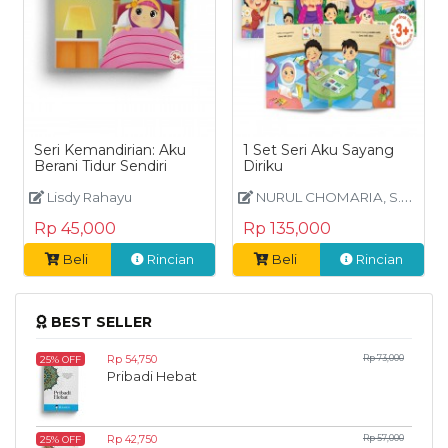
Seri Kemandirian: Aku
1 Set Seri Aku Sayang
Berani Tidur Sendiri
Diriku
Lisdy Rahayu
NURUL CHOMARIA, S.Psi
Rp 45,000
Rp 135,000
Beli
Rincian
Beli
Rincian
BEST SELLER
Rp 54,750
Rp 73,000
25% OFF
Pribadi Hebat
Rp 42,750
Rp 57,000
25% OFF