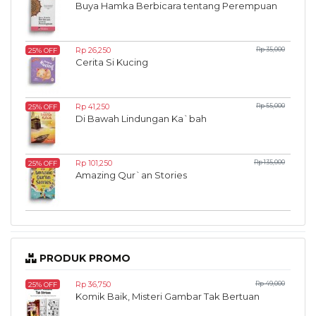
Buya Hamka Berbicara tentang Perempuan
Rp 26,250
Rp 35,000
25% OFF
Cerita Si Kucing
Rp 41,250
Rp 55,000
25% OFF
Di Bawah Lindungan Ka`bah
Rp 101,250
Rp 135,000
25% OFF
Amazing Qur`an Stories
PRODUK PROMO
Rp 36,750
Rp 49,000
25% OFF
Komik Baik, Misteri Gambar Tak Bertuan