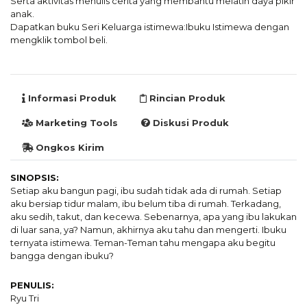
Serta aktivitas menulis cerita yang membantu melatih daya pikir
anak.
Dapatkan buku Seri Keluarga istimewa:Ibuku Istimewa dengan
mengklik tombol beli.
Informasi Produk
Rincian Produk
Marketing Tools
Diskusi Produk
Ongkos Kirim
SINOPSIS:
Setiap aku bangun pagi, ibu sudah tidak ada di rumah. Setiap
aku bersiap tidur malam, ibu belum tiba di rumah. Terkadang,
aku sedih, takut, dan kecewa. Sebenarnya, apa yang ibu lakukan
di luar sana, ya? Namun, akhirnya aku tahu dan mengerti. Ibuku
ternyata istimewa. Teman-Teman tahu mengapa aku begitu
bangga dengan ibuku?
PENULIS:
Ryu Tri