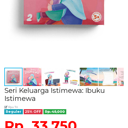
Seri Keluarga Istimewa: Ibuku
Istimewa
Ryu Tri
Reguler
25% OFF
Rp. 45,000
Rp. 33,750