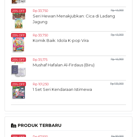
Rp 33,750
Rp 45,000
25% OFF
Seri Hewan Menakjubkan: Cica di Ladang
Jagung
Rp 33,750
Rp 45,000
25% OFF
Komik Baik: Idola K-pop Vira
Rp 35,175
Rp 46,900
25% OFF
Mushaf Hafalan Al-Firdaus (Biru)
Rp 101,250
Rp 135,000
25% OFF
1 Set Seri Kendaraan Istimewa
PRODUK TERBARU
Rp 67,500
Rp 90,000
25% OFF