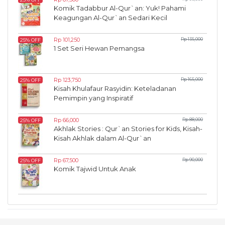
Komik Tadabbur Al-Qur`an: Yuk! Pahami
Keagungan Al-Qur`an Sedari Kecil
Rp 101,250
Rp 135,000
25% OFF
1 Set Seri Hewan Pemangsa
Rp 123,750
Rp 165,000
25% OFF
Kisah Khulafaur Rasyidin: Keteladanan
Pemimpin yang Inspiratif
Rp 66,000
Rp 88,000
25% OFF
Akhlak Stories : Qur`an Stories for Kids, Kisah-
Kisah Akhlak dalam Al-Qur`an
Rp 67,500
Rp 90,000
25% OFF
Komik Tajwid Untuk Anak