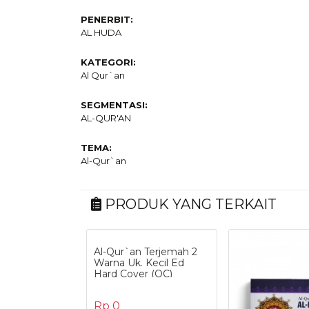
PENERBIT:
AL HUDA
KATEGORI:
Al Qur`an
SEGMENTASI:
AL-QUR'AN
TEMA:
Al-Qur`an
PRODUK YANG TERKAIT
Al-Qur`an Terjemah 2
Warna Uk. Kecil Ed
Hard Cover (OC)
Rp 0