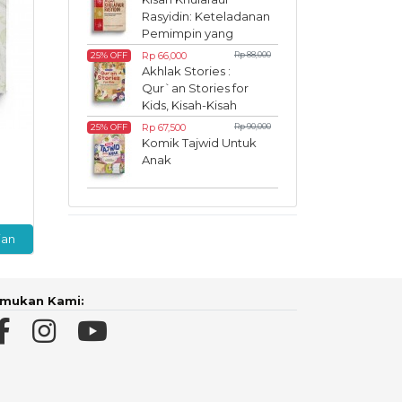
Rasyidin: Keteladanan
Pemimpin yang
Inspiratif
Rp 66,000
Rp 88,000
25% OFF
Akhlak Stories :
Qur`an Stories for
Kids, Kisah-Kisah
Akhlak dalam Al-
Rp 67,500
Rp 90,000
25% OFF
Qur`an
Komik Tajwid Untuk
Anak
ian
mukan Kami: