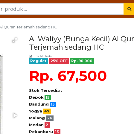
) Al Quran Terjemah sedang HC
Al Waliyy (Bunga Kecil) Al Qu
Terjemah sedang HC
Tim Al Huda
Reguler
25% OFF
Rp. 90,000
Rp. 67,500
Stok Tersedia :
Depok
15
Bandung
15
Yogya
47
Malang
26
Medan
2
Pekanbaru
13