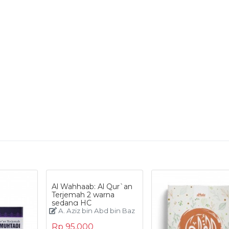
Al Wahhaab: Al Qur`an
Terjemah 2 warna
sedang HC
A. Aziz bin Abd bin Baz
Rp 95,000