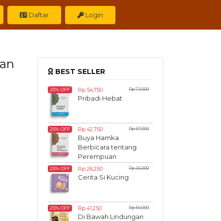
Daftar
Login
ran
BEST SELLER
Rp 54,750
Rp 73,000
25% OFF
Pribadi Hebat
Rp 42,750
Rp 57,000
25% OFF
Buya Hamka
Berbicara tentang
Perempuan
Rp 26,250
Rp 35,000
25% OFF
Cerita Si Kucing
Rp 41,250
Rp 55,000
25% OFF
Di Bawah Lindungan