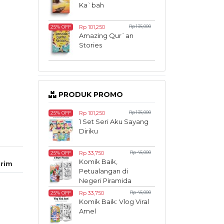
Ka`bah
Rp 101,250
Rp 135,000
25% OFF
Amazing Qur`an
Stories
PRODUK PROMO
Rp 101,250
Rp 135,000
25% OFF
1 Set Seri Aku Sayang
Diriku
Rp 33,750
Rp 45,000
25% OFF
Komik Baik,
rim
Petualangan di
Negeri Piramida
Rp 33,750
Rp 45,000
25% OFF
Komik Baik: Vlog Viral
Amel