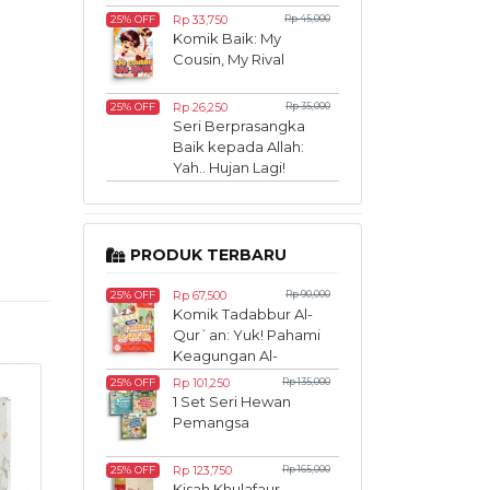
Rp 33,750
Rp 45,000
25% OFF
Komik Baik: My
Cousin, My Rival
Rp 26,250
Rp 35,000
25% OFF
Seri Berprasangka
Baik kepada Allah:
Yah.. Hujan Lagi!
PRODUK TERBARU
Rp 67,500
Rp 90,000
25% OFF
Komik Tadabbur Al-
Qur`an: Yuk! Pahami
Keagungan Al-
Qur`an Sedari Kecil
Rp 101,250
Rp 135,000
25% OFF
1 Set Seri Hewan
Pemangsa
Rp 123,750
Rp 165,000
25% OFF
Kisah Khulafaur