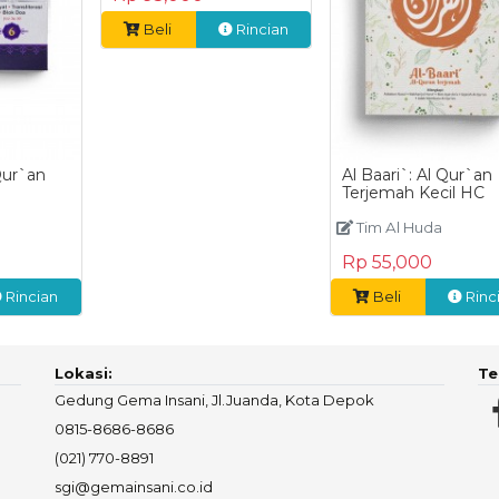
Beli
Rincian
Qur`an
Al Baari`: Al Qur`an
Terjemah Kecil HC
Tim Al Huda
Rp 55,000
Rincian
Beli
Rinc
Lokasi:
Te
Gedung Gema Insani, Jl.Juanda, Kota Depok
0815-8686-8686
(021) 770-8891
sgi@gemainsani.co.id