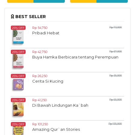
BEST SELLER
Rp 54,750
Rp 73,000
25% OFF
Pribadi Hebat
Rp 42,750
Rp 57,000
25% OFF
Buya Hamka Berbicara tentang Perempuan
Rp 26,250
Rp 35,000
25% OFF
Cerita Si Kucing
Rp 41,250
Rp 55,000
25% OFF
Di Bawah Lindungan Ka`bah
Rp 101,250
Rp 135,000
25% OFF
Amazing Qur`an Stories