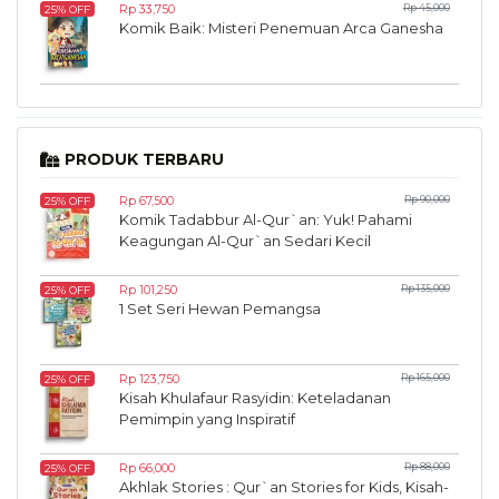
Rp 33,750
Rp 45,000
25% OFF
Komik Baik: Misteri Penemuan Arca Ganesha
PRODUK TERBARU
Rp 67,500
Rp 90,000
25% OFF
Komik Tadabbur Al-Qur`an: Yuk! Pahami
Keagungan Al-Qur`an Sedari Kecil
Rp 101,250
Rp 135,000
25% OFF
1 Set Seri Hewan Pemangsa
Rp 123,750
Rp 165,000
25% OFF
Kisah Khulafaur Rasyidin: Keteladanan
Pemimpin yang Inspiratif
Rp 66,000
Rp 88,000
25% OFF
Akhlak Stories : Qur`an Stories for Kids, Kisah-