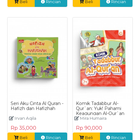
Beli
Rincian
Beli
Rincian
Seri Aku Cinta Al Quran -
Komik Tadabbur Al-
Hafizh dan Hafizhah
Qur`an: Yuk! Pahami
Keagungan Al-Qur`an
Irvan Aqila
Sedari Kecil
Mira Humaira
Rp 35,000
Rp 90,000
Beli
Rincian
Beli
Rincian