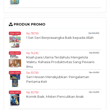
PRODUK PROMO
Rp 78,750
Rp 105,000
25% OFF
1 Set Seri Berprasangka Baik kepada Allah
Rp 74,250
Rp 99,000
25% OFF
Kisah para Ulama Terdahulu Mengelola
Waktu: Rahasia Produktivitas Sang Pewaris
Ilmu
Rp 33,750
Rp 45,000
25% OFF
Seri Hewan Menakjubkan: Pengalaman
Pertama Keli
Rp 33,750
Rp 45,000
25% OFF
Komik Baik, Misteri Penculikan Anak