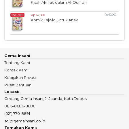
Kisah Akhlak dalam Al-Qur`an
Rp 67,500
Rp 90,000
25% OFF
Komik Tajwid Untuk Anak
Gema Insani
Tentang Kami
Kontak Kami
Kebijakan Privasi
Pusat Bantuan
Lokasi:
Gedung Gema Insani, Jl.Juanda, Kota Depok
0815-8686-8686
(021) 770-8891
sgi@gemainsani.co.id
Temukan Kami: