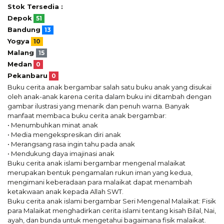
Stok Tersedia :
Depok
51
Bandung
13
Yogya
10
Malang
15
Medan
0
Pekanbaru
0
Buku cerita anak bergambar salah satu buku anak yang disukai
oleh anak-anak karena cerita dalam buku ini ditambah dengan
gambar ilustrasi yang menarik dan penuh warna. Banyak
manfaat membaca buku cerita anak bergambar:
• Menumbuhkan minat anak
• Media mengekspresikan diri anak
• Merangsang rasa ingin tahu pada anak
• Mendukung daya imajinasi anak
Buku cerita anak islami bergambar mengenal malaikat
merupakan bentuk pengamalan rukun iman yang kedua,
mengimani keberadaan para malaikat dapat menambah
ketakwaan anak kepada Allah SWT.
Buku cerita anak islami bergambar Seri Mengenal Malaikat: Fisik
para Malaikat menghadirkan cerita islami tentang kisah Bilal, Nai,
ayah, dan bunda untuk mengetahui bagaimana fisik malaikat.