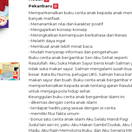
Pekanbaru
0
Memperkenalkan buku cerita anak kepada anak memi
banyak manfaat:
• Menanamkan nilai dan karakter positif
• Mengajarkan konsep-konsep
• Meningkatkan kemampuan berbahasa dan literasi
• Melatih daya ingat
• Membuat anak lebih minat baca
• Mudah menyerap informasi dan pengetahuan
Buku cerita anak bergambar Seri Aku Sehat seperti
Rasulullah: Aku Suka Makan Sayur berisi kisah Salman
tidak suka makan sayur. Salman mengalami susah bua
besar. Kata Bu Nurma, petugas UKS, Salman harus ba
makan sayur dan buah. Buku cerita anak bergambar in
memperkenalkan kepada anak tentang ajaran Rasulul
untuk menjaga pola hidup sehat.
Keunggulan buku cerita anak bergambar Islami ini:
• dikemas dengan cerita anak islami
• terdapat hadits yang sesuai dengan isi cerita
• memiliki fitur fakta umum
• bonus satu cerita anak islami Aku Selalu Mandi Pagi
Judul lain seri ini, yaitu: Aku Makan Sambil Duduk, Aku
Madu, Aku Rajin Memotong Kuku, dan Aku Senang Mi