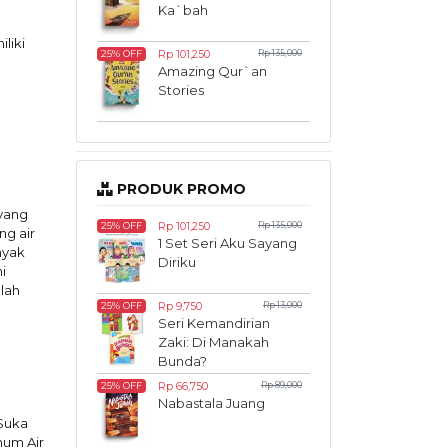
Ka`bah
liki
Rp 101,250
Rp 135,000
25% OFF
Amazing Qur`an
Stories
PRODUK PROMO
 yang
Rp 101,250
Rp 135,000
25% OFF
ng air
1 Set Seri Aku Sayang
nyak
Diriku
i
lah
Rp 9,750
Rp 13,000
25% OFF
Seri Kemandirian
Zaki: Di Manakah
Bunda?
Rp 66,750
Rp 89,000
25% OFF
Nabastala Juang
 Suka
num Air