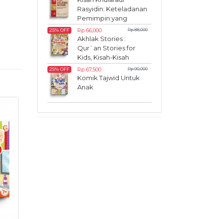
Rasyidin: Keteladanan
Pemimpin yang
Inspiratif
Rp 66,000
Rp 88,000
25% OFF
Akhlak Stories :
Qur`an Stories for
Kids, Kisah-Kisah
Akhlak dalam Al-
Rp 67,500
Rp 90,000
25% OFF
Qur`an
Komik Tajwid Untuk
Anak