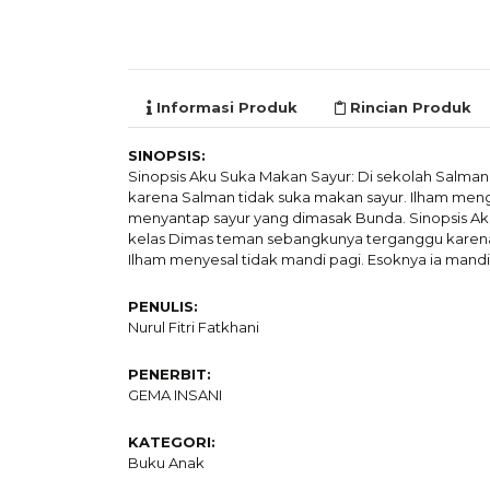
Informasi Produk
Rincian Produk
SINOPSIS:
Sinopsis Aku Suka Makan Sayur: Di sekolah Salman 
karena Salman tidak suka makan sayur. Ilham meng
menyantap sayur yang dimasak Bunda. Sinopsis Aku
kelas Dimas teman sebangkunya terganggu karena 
Ilham menyesal tidak mandi pagi. Esoknya ia mand
PENULIS:
Nurul Fitri Fatkhani
PENERBIT:
GEMA INSANI
KATEGORI:
Buku Anak