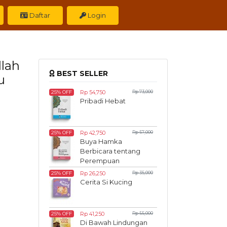
Daftar
Login
llah
BEST SELLER
u
Rp 54,750
Rp 73,000
25% OFF
Pribadi Hebat
Rp 42,750
Rp 57,000
25% OFF
Buya Hamka
Berbicara tentang
Perempuan
Rp 26,250
Rp 35,000
25% OFF
Cerita Si Kucing
Rp 41,250
Rp 55,000
25% OFF
Di Bawah Lindungan