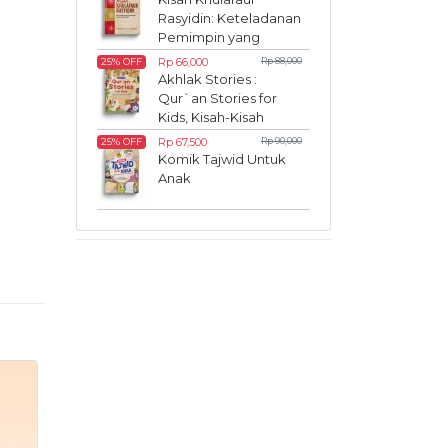
Rasyidin: Keteladanan
Pemimpin yang
Inspiratif
Rp 66,000
Rp 88,000
25% OFF
Akhlak Stories :
Qur`an Stories for
Kids, Kisah-Kisah
Akhlak dalam Al-
Rp 67,500
Rp 90,000
25% OFF
Qur`an
Komik Tajwid Untuk
Anak