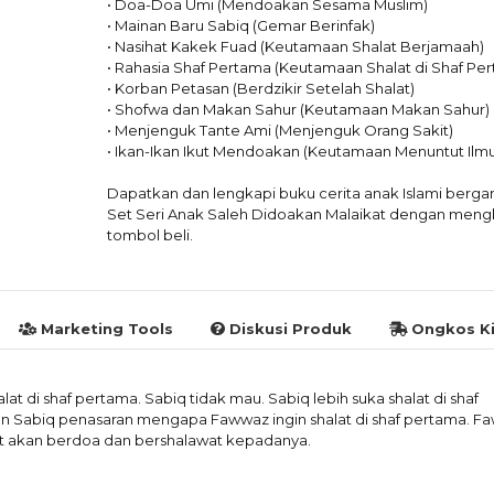
• Doa-Doa Umi (Mendoakan Sesama Muslim)
• Mainan Baru Sabiq (Gemar Berinfak)
• Nasihat Kakek Fuad (Keutamaan Shalat Berjamaah)
• Rahasia Shaf Pertama (Keutamaan Shalat di Shaf Pe
• Korban Petasan (Berdzikir Setelah Shalat)
• Shofwa dan Makan Sahur (Keutamaan Makan Sahur)
• Menjenguk Tante Ami (Menjenguk Orang Sakit)
• Ikan-Ikan Ikut Mendoakan (Keutamaan Menuntut Ilmu
Dapatkan dan lengkapi buku cerita anak Islami berg
Set Seri Anak Saleh Didoakan Malaikat dengan mengk
tombol beli.
Marketing Tools
Diskusi Produk
Ongkos Ki
 di shaf pertama. Sabiq tidak mau. Sabiq lebih suka shalat di shaf
lan Sabiq penasaran mengapa Fawwaz ingin shalat di shaf pertama. F
at akan berdoa dan bershalawat kepadanya.