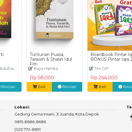
ti
Tuntunan Puasa,
Boardbook Pintar Iq
Tarawih & Shalat Idul
BONUS Pintar Iqra 
Fitri
dulhamied
Buya Hamka
Tim GIP
Rp 58,000
Rp 264,000
Rincian
Beli
Rincian
Beli
Rinc
Lokasi:
Te
Gedung Gema Insani, Jl.Juanda, Kota Depok
0815-8686-8686
(021) 770-8891