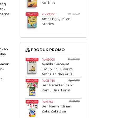
Ka`bah
ang
rik
erita
Rp 101,250
Rp 135,000
25% OFF
Amazing Qur`an
Stories
ngkan
PRODUK PROMO
lai-
Rp 99,000
Rp 132,000
25% OFF
oakan
Ayahku: Riwayat
n-
Hidup Dr. H. Karim
Amrullah dan Arus
ni:
Pembaharuan Islam
Rp 33,750
Rp 45,000
25% OFF
di Sumatera
Seri Karakter Baik:
Kamu Bisa, Luna!
Rp 9,750
Rp 13,000
25% OFF
Seri Kemandirian
Zaki: Zaki Bisa