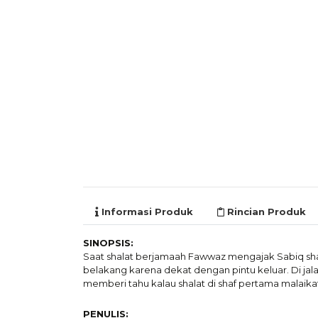
Informasi Produk
Rincian Produk
SINOPSIS:
Saat shalat berjamaah Fawwaz mengajak Sabiq shalat
belakang karena dekat dengan pintu keluar. Di ja
memberi tahu kalau shalat di shaf pertama malaik
PENULIS: