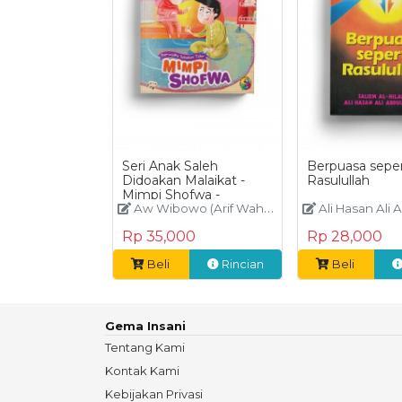
Seri Anak Saleh
Berpuasa seper
Didoakan Malaikat -
Rasulullah
Mimpi Shofwa -
Berwudhu sebelum
Aw Wibowo (Arif Wahyu Wibowo),Fadila Hanum
Ali Hasan Ali Ab
Tidur
Rp 35,000
Rp 28,000
Beli
Rincian
Beli
Gema Insani
Tentang Kami
Kontak Kami
Kebijakan Privasi