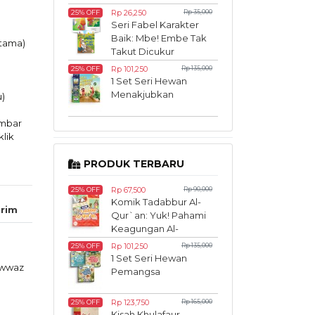
Rp 26,250
Rp 35,000
25% OFF
Seri Fabel Karakter
Baik: Mbe! Embe Tak
rtama)
Takut Dicukur
Rp 101,250
Rp 135,000
25% OFF
1 Set Seri Hewan
Menakjubkan
)
ambar
lik
PRODUK TERBARU
Rp 67,500
Rp 90,000
25% OFF
Komik Tadabbur Al-
rim
Qur`an: Yuk! Pahami
Keagungan Al-
Qur`an Sedari Kecil
Rp 101,250
Rp 135,000
25% OFF
1 Set Seri Hewan
awwaz
Pemangsa
Rp 123,750
Rp 165,000
25% OFF
Kisah Khulafaur