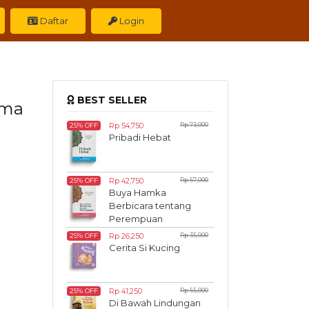
Daftar
Login
BEST SELLER
ama
Rp 54,750
Rp 73,000
25% OFF
Pribadi Hebat
Rp 42,750
Rp 57,000
25% OFF
Buya Hamka
Berbicara tentang
Perempuan
Rp 26,250
Rp 35,000
25% OFF
Cerita Si Kucing
Rp 41,250
Rp 55,000
25% OFF
Di Bawah Lindungan