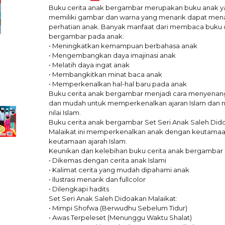
Buku cerita anak bergambar merupakan buku anak y
memiliki gambar dan warna yang menarik dapat mena
perhatian anak. Banyak manfaat dari membaca buku c
bergambar pada anak:
• Meningkatkan kemampuan berbahasa anak
• Mengembangkan daya imajinasi anak
• Melatih daya ingat anak
• Membangkitkan minat baca anak
• Memperkenalkan hal-hal baru pada anak
Buku cerita anak bergambar menjadi cara menyena
dan mudah untuk memperkenalkan ajaran Islam dan ni
nilai Islam.
Buku cerita anak bergambar Set Seri Anak Saleh Did
Malaikat ini memperkenalkan anak dengan keutamaa
keutamaan ajarah Islam.
Keunikan dan kelebihan buku cerita anak bergambar i
• Dikemas dengan cerita anak Islami
• Kalimat cerita yang mudah dipahami anak
• Ilustrasi menarik dan fullcolor
• Dilengkapi hadits
Set Seri Anak Saleh Didoakan Malaikat:
• Mimpi Shofwa (Berwudhu Sebelum Tidur)
• Awas Terpeleset (Menunggu Waktu Shalat)