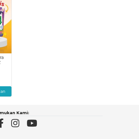
ra
2
ian
mukan Kami: