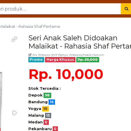
Malaikat - Rahasia Shaf Pertama
Seri Anak Saleh Didoakan
Malaikat - Rahasia Shaf Pert
Aw Wibowo (Arif Wahyu Wibowo),Fadila Hanum
Promo
Harga Khusus
Rp. 35,000
Rp. 10,000
Stok Tersedia :
Depok
98
Bandung
16
Yogya
10
Malang
15
Medan
0
Pekanbaru
0