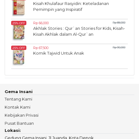
Kisah Khulafaur Rasyidin: Keteladanan
Pemimpin yang Inspiratif
Rp 66,000
Rp 88,000
25% OFF
Akhlak Stories : Qur`an Stories for Kids, Kisah-
Kisah Akhlak dalam Al-Qur`an
Rp 67,500
Rp 90,000
25% OFF
Komik Tajwid Untuk Anak
Gema Insani
Tentang Kami
Kontak Kami
Kebijakan Privasi
Pusat Bantuan
Lokasi:
Gedung Gema Insani, Jl.Juanda, Kota Depok