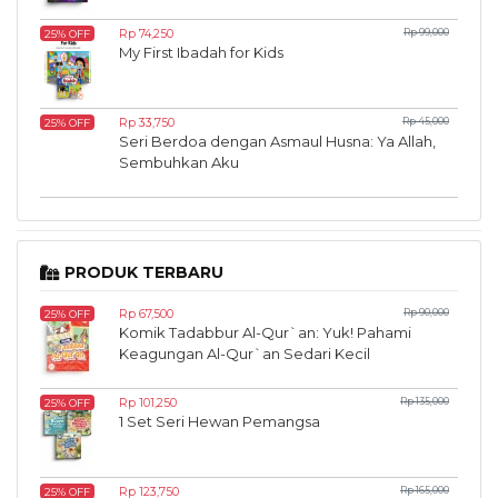
Rp 74,250
Rp 99,000
25% OFF
My First Ibadah for Kids
Rp 33,750
Rp 45,000
25% OFF
Seri Berdoa dengan Asmaul Husna: Ya Allah,
Sembuhkan Aku
PRODUK TERBARU
Rp 67,500
Rp 90,000
25% OFF
Komik Tadabbur Al-Qur`an: Yuk! Pahami
Keagungan Al-Qur`an Sedari Kecil
Rp 101,250
Rp 135,000
25% OFF
1 Set Seri Hewan Pemangsa
Rp 123,750
Rp 165,000
25% OFF