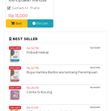
Menciptakan Manusia
Sumarti M. Thahir
Rp 15,000
Beli
Rincian
BEST SELLER
Rp 54,750
Rp 73,000
25% OFF
Pribadi Hebat
Rp 42,750
Rp 57,000
25% OFF
Buya Hamka Berbicara tentang Perempuan
Rp 26,250
Rp 35,000
25% OFF
Cerita Si Kucing
Rp 41,250
Rp 55,000
25% OFF