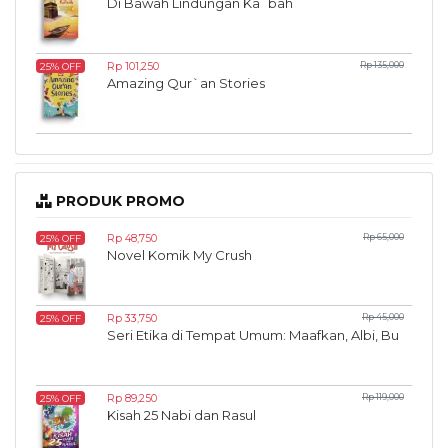
Di Bawah Lindungan Ka`bah
Rp 101,250
Rp 135,000
25% OFF
Amazing Qur`an Stories
PRODUK PROMO
Rp 48,750
Rp 65,000
25% OFF
Novel Komik My Crush
Rp 33,750
Rp 45,000
25% OFF
Seri Etika di Tempat Umum: Maafkan, Albi, Bu
Rp 89,250
Rp 119,000
25% OFF
Kisah 25 Nabi dan Rasul