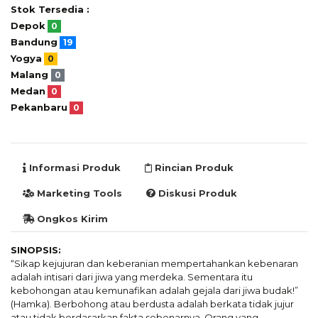
Stok Tersedia :
Depok
0
Bandung
19
Yogya
0
Malang
0
Medan
0
Pekanbaru
0
Informasi Produk
Rincian Produk
Marketing Tools
Diskusi Produk
Ongkos Kirim
SINOPSIS:
“Sikap kejujuran dan keberanian mempertahankan kebenaran
adalah intisari dari jiwa yang merdeka. Sementara itu
kebohongan atau kemunafikan adalah gejala dari jiwa budak!”
(Hamka). Berbohong atau berdusta adalah berkata tidak jujur
atau tidak berdasarkan fakta sebenarnya. Orang yang