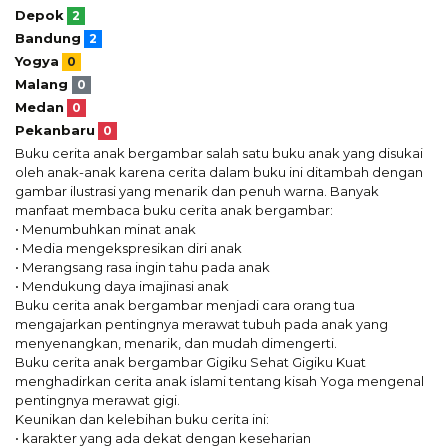
Depok
2
Bandung
2
Yogya
0
Malang
0
Medan
0
Pekanbaru
0
Buku cerita anak bergambar salah satu buku anak yang disukai
oleh anak-anak karena cerita dalam buku ini ditambah dengan
gambar ilustrasi yang menarik dan penuh warna. Banyak
manfaat membaca buku cerita anak bergambar:
• Menumbuhkan minat anak
• Media mengekspresikan diri anak
• Merangsang rasa ingin tahu pada anak
• Mendukung daya imajinasi anak
Buku cerita anak bergambar menjadi cara orang tua
mengajarkan pentingnya merawat tubuh pada anak yang
menyenangkan, menarik, dan mudah dimengerti.
Buku cerita anak bergambar Gigiku Sehat Gigiku Kuat
menghadirkan cerita anak islami tentang kisah Yoga mengenal
pentingnya merawat gigi.
Keunikan dan kelebihan buku cerita ini:
• karakter yang ada dekat dengan keseharian