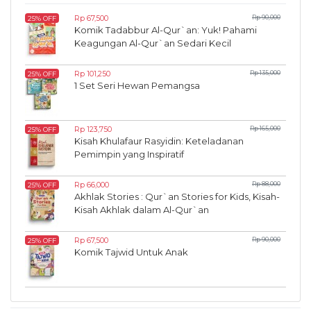
Rp 67,500
Rp 90,000
25% OFF
Komik Tadabbur Al-Qur`an: Yuk! Pahami
Keagungan Al-Qur`an Sedari Kecil
Rp 101,250
Rp 135,000
25% OFF
1 Set Seri Hewan Pemangsa
Rp 123,750
Rp 165,000
25% OFF
Kisah Khulafaur Rasyidin: Keteladanan
Pemimpin yang Inspiratif
Rp 66,000
Rp 88,000
25% OFF
Akhlak Stories : Qur`an Stories for Kids, Kisah-
Kisah Akhlak dalam Al-Qur`an
Rp 67,500
Rp 90,000
25% OFF
Komik Tajwid Untuk Anak