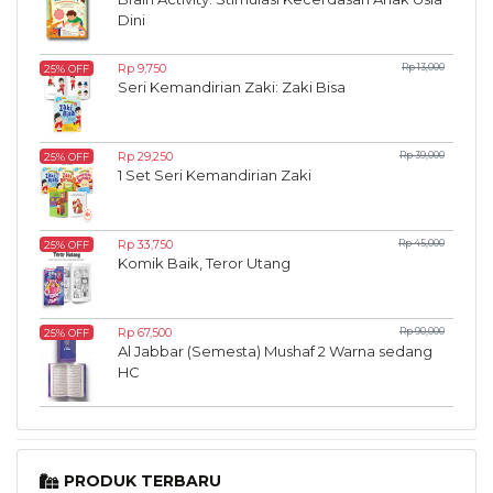
Dini
Rp 9,750
Rp 13,000
25% OFF
Seri Kemandirian Zaki: Zaki Bisa
Rp 29,250
Rp 39,000
25% OFF
1 Set Seri Kemandirian Zaki
Rp 33,750
Rp 45,000
25% OFF
Komik Baik, Teror Utang
Rp 67,500
Rp 90,000
25% OFF
Al Jabbar (Semesta) Mushaf 2 Warna sedang
HC
PRODUK TERBARU