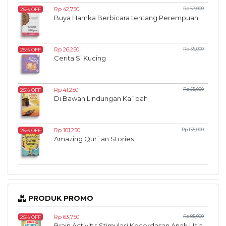
Rp 42,750
Rp 57,000
25% OFF
Buya Hamka Berbicara tentang Perempuan
Rp 26,250
Rp 35,000
25% OFF
Cerita Si Kucing
Rp 41,250
Rp 55,000
25% OFF
Di Bawah Lindungan Ka`bah
Rp 101,250
Rp 135,000
25% OFF
Amazing Qur`an Stories
PRODUK PROMO
Rp 63,750
Rp 85,000
25% OFF
Brain Activity: Stimulasi Kecerdasan Anak Usia