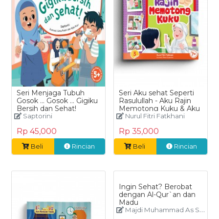
Seri Menjaga Tubuh
Seri Aku sehat Seperti
Gosok ... Gosok ... Gigiku
Rasulullah - Aku Rajin
Bersih dan Sehat!
Memotong Kuku & Aku
Saptorini
Rajin Menggosok Gigi
Nurul Fitri Fatkhani
Rp 45,000
Rp 35,000
Beli
Rincian
Beli
Rincian
Ingin Sehat? Berobat
dengan Al-Qur`an dan
Madu
Majdi Muhammad As Syahwani