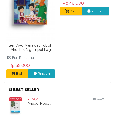
Rp 48,000
Beli
Rincian
Seri Ayo Merawat Tubuh
: Aku Tak Ngompol Lagi
Fitri Restiana
Rp 35,000
Beli
Rincian
BEST SELLER
Rp 54,750
Rp 73,000
25% OFF
Pribadi Hebat