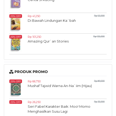
Rp 41,250
Rp 55,000
25% OFF
Di Bawah Lindungan Ka`bah
Rp 101,250
Rp 135,000
25% OFF
Amazing Qur`an Stories
PRODUK PROMO
Rp 66,750
Rp 89,000
25% OFF
Mushaf Tajwid Warna An-Na`iim (Hijau)
Rp 26,250
Rp 35,000
25% OFF
Seri Fabel Karakter Baik: Moo! Momo
Menghasilkan Susu Lagi