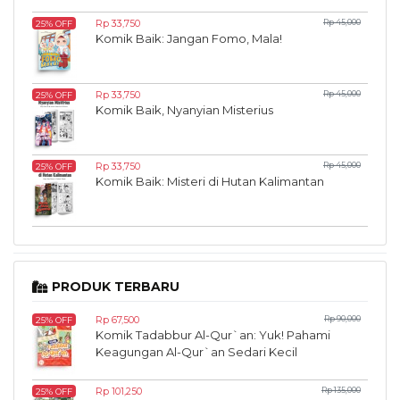
Rp 33,750
Rp 45,000
25% OFF
Komik Baik: Jangan Fomo, Mala!
Rp 33,750
Rp 45,000
25% OFF
Komik Baik, Nyanyian Misterius
Rp 33,750
Rp 45,000
25% OFF
Komik Baik: Misteri di Hutan Kalimantan
PRODUK TERBARU
Rp 67,500
Rp 90,000
25% OFF
Komik Tadabbur Al-Qur`an: Yuk! Pahami
Keagungan Al-Qur`an Sedari Kecil
Rp 101,250
Rp 135,000
25% OFF