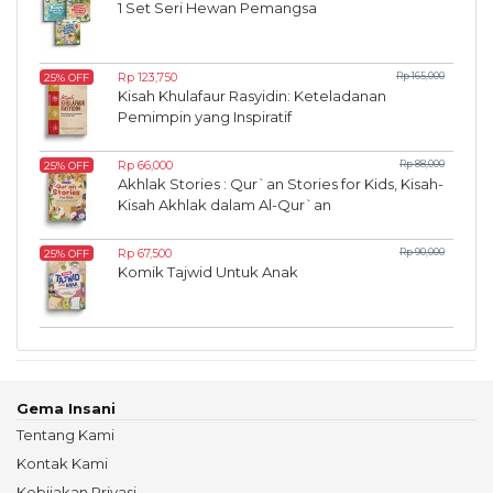
1 Set Seri Hewan Pemangsa
Rp 123,750
Rp 165,000
25% OFF
Kisah Khulafaur Rasyidin: Keteladanan
Pemimpin yang Inspiratif
Rp 66,000
Rp 88,000
25% OFF
Akhlak Stories : Qur`an Stories for Kids, Kisah-
Kisah Akhlak dalam Al-Qur`an
Rp 67,500
Rp 90,000
25% OFF
Komik Tajwid Untuk Anak
Gema Insani
Tentang Kami
Kontak Kami
Kebijakan Privasi