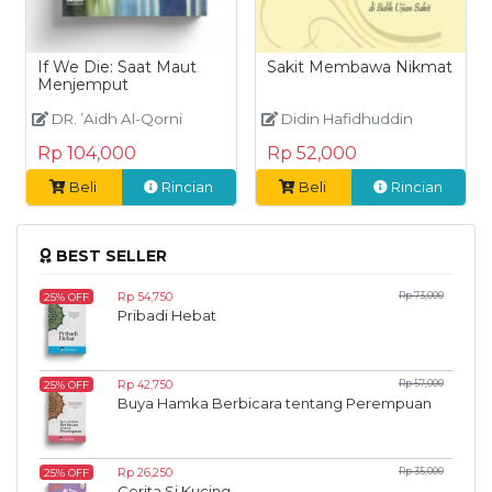
If We Die: Saat Maut
Sakit Membawa Nikmat
Menjemput
DR. ’Aidh Al-Qorni
Didin Hafidhuddin
Rp 104,000
Rp 52,000
Beli
Rincian
Beli
Rincian
BEST SELLER
Rp 54,750
Rp 73,000
25% OFF
Pribadi Hebat
Rp 42,750
Rp 57,000
25% OFF
Buya Hamka Berbicara tentang Perempuan
Rp 26,250
Rp 35,000
25% OFF
Cerita Si Kucing