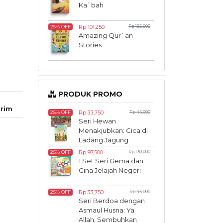
Ka`bah
Rp 101,250
Rp 135,000
25% OFF
Amazing Qur`an
Stories
PRODUK PROMO
rim
Rp 33,750
Rp 45,000
25% OFF
Seri Hewan
Menakjubkan: Cica di
Ladang Jagung
Rp 97,500
Rp 130,000
25% OFF
1 Set Seri Gema dan
Gina Jelajah Negeri
Rp 33,750
Rp 45,000
25% OFF
Seri Berdoa dengan
Asmaul Husna: Ya
Allah, Sembuhkan