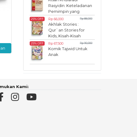
Rasyidin: Keteladanan
Pemimpin yang
Inspiratif
Rp 66,000
Rp 88,000
25% OFF
Akhlak Stories :
Qur`an Stories for
Kids, Kisah-Kisah
Akhlak dalam Al-
Rp 67,500
Rp 90,000
25% OFF
Qur`an
ian
Komik Tajwid Untuk
Anak
mukan Kami: