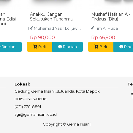
`an
Anakku, Jangan
Mushaf Hafalan Al-
na Edisi
Sekutukan Tuhanmu
Firdaus (Biru)
au)
Muhamad Yasir Lc (uwais ramadhan)
Tim Al Huda
Rp 90,000
Rp 46,900
Rincian
Beli
Rincian
Beli
Rinc
Lokasi:
Te
Gedung Gema Insani, Jl.Juanda, Kota Depok
0815-8686-8686
(021) 770-8891
sgi@gemainsani.co.id
Copyright © Gema Insani