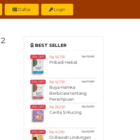
Daftar
Login
 2
BEST SELLER
Rp 54,750
Rp 73,000
25% OFF
Pribadi Hebat
Rp 42,750
Rp 57,000
25% OFF
Buya Hamka
Berbicara tentang
Perempuan
Rp 26,250
Rp 35,000
25% OFF
Cerita Si Kucing
Rp 41,250
Rp 55,000
25% OFF
Di Bawah Lindungan