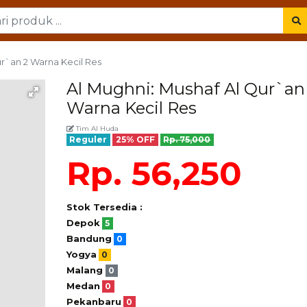
ur`an 2 Warna Kecil Res
Al Mughni: Mushaf Al Qur`an
Warna Kecil Res
Tim Al Huda
Reguler
25% OFF
Rp. 75,000
Rp. 56,250
Stok Tersedia :
Depok
5
Bandung
0
Yogya
0
Malang
0
Medan
0
Pekanbaru
0