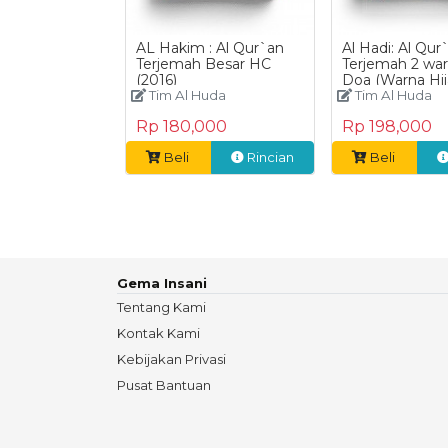
AL Hakim : Al Qur`an
Al Hadi: Al Qur
Terjemah Besar HC
Terjemah 2 war
(2016)
Doa (Warna Hij
Tim Al Huda
Tim Al Huda
Rp 180,000
Rp 198,000
Beli
Rincian
Beli
Gema Insani
Tentang Kami
Kontak Kami
Kebijakan Privasi
Pusat Bantuan