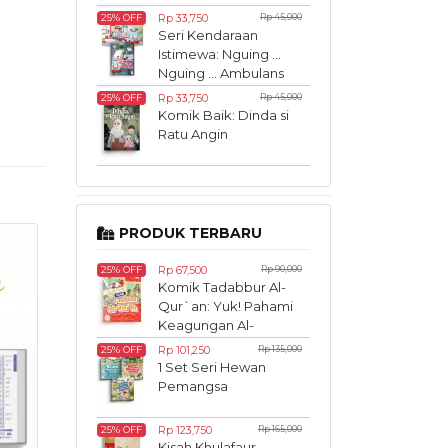
Aku
Rp 33,750
Rp 45,000
25% OFF
Seri Kendaraan
Istimewa: Nguing ...
Nguing ... Ambulans
Bergegas
Rp 33,750
Rp 45,000
25% OFF
Komik Baik: Dinda si
Ratu Angin
PRODUK TERBARU
Rp 67,500
Rp 90,000
25% OFF
Komik Tadabbur Al-
Qur`an: Yuk! Pahami
Keagungan Al-
Qur`an Sedari Kecil
Rp 101,250
Rp 135,000
25% OFF
1 Set Seri Hewan
Pemangsa
Rp 123,750
Rp 165,000
25% OFF
Kisah Khulafaur