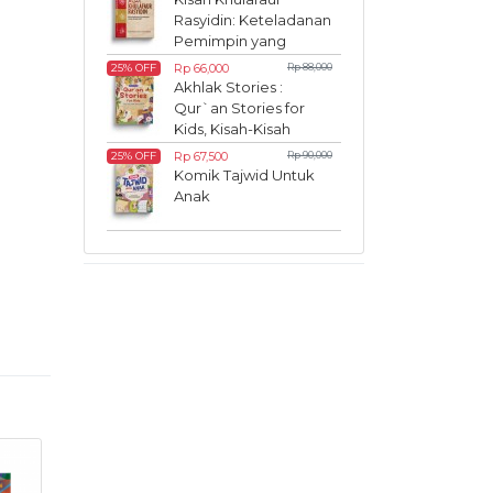
Rasyidin: Keteladanan
Pemimpin yang
Inspiratif
Rp 66,000
Rp 88,000
25% OFF
Akhlak Stories :
Qur`an Stories for
Kids, Kisah-Kisah
Akhlak dalam Al-
Rp 67,500
Rp 90,000
25% OFF
Qur`an
Komik Tajwid Untuk
Anak