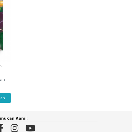
ki
ngan
ian
mukan Kami: