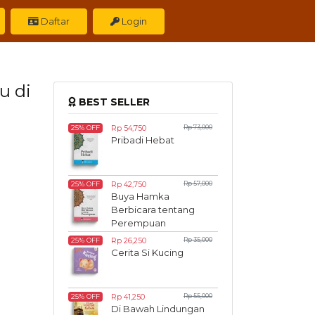
Daftar
Login
u di
BEST SELLER
Rp 54,750
Rp 73,000
25% OFF
Pribadi Hebat
Rp 42,750
Rp 57,000
25% OFF
Buya Hamka
Berbicara tentang
Perempuan
Rp 26,250
Rp 35,000
25% OFF
Cerita Si Kucing
Rp 41,250
Rp 55,000
25% OFF
Di Bawah Lindungan