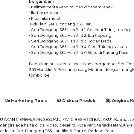
bergambar ini:
• Kalimat cerita yang mudah dipahami anak
• Ilustrasi menarik
• Fitur nilai moral
Judul lain Seri Dongeng 365 Hari:
• Seri Dongeng 365 Hari Jilid 1: Selamat Tidur, Loreng!
• Seri Dongeng 365 Hari Jilid 2: Ibu Kepiting
• Seri Dongeng 365 Hari Jilid 3: Topan Badai
• Seri Dongeng 365 Hari Jilid 4: Doni Tukang Makan
• Seri Dongeng 365 Hari Jilid 6: Batu di Padang Pasir
Dapatkan buku cerita anak Islami bergambar Seri D
365 Hari Jilid 5: Pencarian sang Menteri dengan mengk
tombol beli.
Marketing Tools
Diskusi Produk
Ongkos Ki
MU AKAN MENEMUKAN SESUATU YANG BESAR DI BALIKKU”. Kalimat te
engira ada harta di balik batu besar itu. Apa yang terjadi selanjutnya? 
a dalam Seri Dongeng 365 Hari Jilid 6: Batu di Padang Pasir.