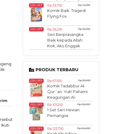
Diketahui
Rp 33,750
Rp 45,000
25% OFF
Komik Baik: Tragedi
Flying Fox
Rp 26,250
Rp 35,000
25% OFF
Seri Berprasangka
Baik kepada Allah:
Kok, Aku Enggak
Juara?
ongeng
lik
PRODUK TERBARU
Rp 67,500
Rp 90,000
25% OFF
Komik Tadabbur Al-
Qur`an: Yuk! Pahami
Keagungan Al-
rim
Qur`an Sedari Kecil
Rp 101,250
Rp 135,000
25% OFF
1 Set Seri Hewan
Pemangsa
rsebut
Ikuti
Rp 123,750
Rp 165,000
25% OFF
Kisah Khulafaur