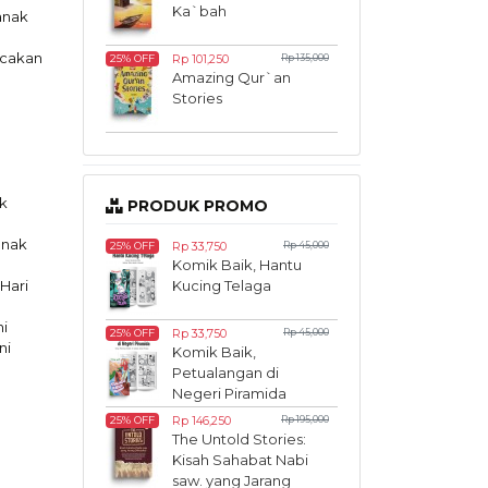
Ka`bah
anak
acakan
Rp 101,250
Rp 135,000
25% OFF
Amazing Qur`an
Stories
k
PRODUK PROMO
anak
Rp 33,750
Rp 45,000
25% OFF
Komik Baik, Hantu
Hari
Kucing Telaga
i
Rp 33,750
Rp 45,000
25% OFF
ni
Komik Baik,
Petualangan di
Negeri Piramida
Rp 146,250
Rp 195,000
25% OFF
The Untold Stories:
Kisah Sahabat Nabi
saw. yang Jarang