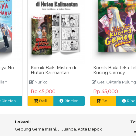
iya No
Komik Baik: Misteri di
Komik Baik: Teka-Te
Hutan Kalimantan
Kucing Gemoy
llah
Nuriko
Geti Oktaria Pulu
Rp 45,000
Rp 45,000
Rincian
Beli
Rincian
Beli
Rinc
Lokasi:
Te
Gedung Gema Insani, Jl.Juanda, Kota Depok