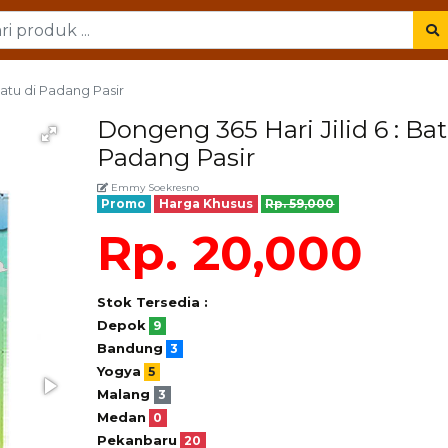
Batu di Padang Pasir
Dongeng 365 Hari Jilid 6 : Bat
Padang Pasir
Emmy Soekresno
Promo
Harga Khusus
Rp. 59,000
Rp. 20,000
Stok Tersedia :
Depok
9
Bandung
3
Yogya
5
Malang
3
Medan
0
Pekanbaru
20