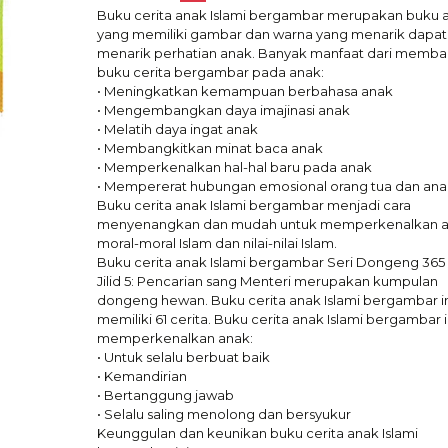
Buku cerita anak Islami bergambar merupakan buku 
yang memiliki gambar dan warna yang menarik dapat
menarik perhatian anak. Banyak manfaat dari memb
buku cerita bergambar pada anak:
• Meningkatkan kemampuan berbahasa anak
• Mengembangkan daya imajinasi anak
• Melatih daya ingat anak
• Membangkitkan minat baca anak
• Memperkenalkan hal-hal baru pada anak
• Mempererat hubungan emosional orang tua dan ana
Buku cerita anak Islami bergambar menjadi cara
menyenangkan dan mudah untuk memperkenalkan 
moral-moral Islam dan nilai-nilai Islam.
Buku cerita anak Islami bergambar Seri Dongeng 365 
Jilid 5: Pencarian sang Menteri merupakan kumpulan
dongeng hewan. Buku cerita anak Islami bergambar in
memiliki 61 cerita. Buku cerita anak Islami bergambar i
memperkenalkan anak:
• Untuk selalu berbuat baik
• Kemandirian
• Bertanggung jawab
• Selalu saling menolong dan bersyukur
Keunggulan dan keunikan buku cerita anak Islami