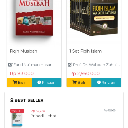
Fiqih Musibah
1 Set Fiqih Islam
Farid Nu`man Hasan
Prof. Dr. Wahbah Zuhaily
Rp 83,000
Rp 2,950,000
Beli
Rincian
Beli
Rincian
BEST SELLER
Rp 54,750
Rp 73,000
25% OFF
Pribadi Hebat