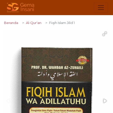
Beranda
Al-Qur'an
Fiqih Islam Jilid 1