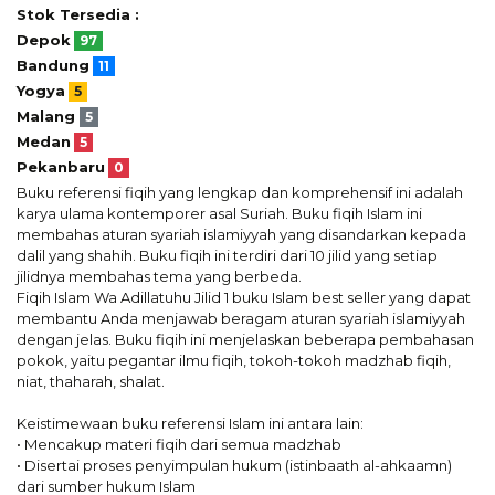
Stok Tersedia :
Depok
97
Bandung
11
Yogya
5
Malang
5
Medan
5
Pekanbaru
0
Buku referensi fiqih yang lengkap dan komprehensif ini adalah
karya ulama kontemporer asal Suriah. Buku fiqih Islam ini
membahas aturan syariah islamiyyah yang disandarkan kepada
dalil yang shahih. Buku fiqih ini terdiri dari 10 jilid yang setiap
jilidnya membahas tema yang berbeda.
Fiqih Islam Wa Adillatuhu Jilid 1 buku Islam best seller yang dapat
membantu Anda menjawab beragam aturan syariah islamiyyah
dengan jelas. Buku fiqih ini menjelaskan beberapa pembahasan
pokok, yaitu pegantar ilmu fiqih, tokoh-tokoh madzhab fiqih,
niat, thaharah, shalat.
Keistimewaan buku referensi Islam ini antara lain:
• Mencakup materi fiqih dari semua madzhab
• Disertai proses penyimpulan hukum (istinbaath al-ahkaamn)
dari sumber hukum Islam