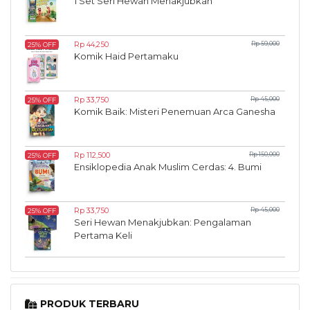
1 Set Seri Hewan Menakjubkan
Rp 44,250
Rp 59,000
25% OFF
Komik Haid Pertamaku
Rp 33,750
Rp 45,000
25% OFF
Komik Baik: Misteri Penemuan Arca Ganesha
Rp 112,500
Rp 150,000
25% OFF
Ensiklopedia Anak Muslim Cerdas: 4. Bumi
Rp 33,750
Rp 45,000
25% OFF
Seri Hewan Menakjubkan: Pengalaman
Pertama Keli
PRODUK TERBARU