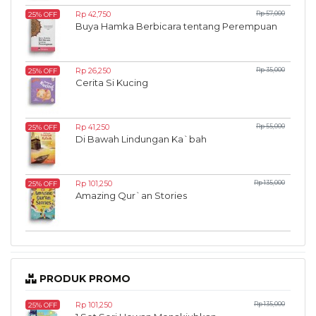
Rp 42,750
Rp 57,000
25% OFF
Buya Hamka Berbicara tentang Perempuan
Rp 26,250
Rp 35,000
25% OFF
Cerita Si Kucing
Rp 41,250
Rp 55,000
25% OFF
Di Bawah Lindungan Ka`bah
Rp 101,250
Rp 135,000
25% OFF
Amazing Qur`an Stories
PRODUK PROMO
Rp 101,250
Rp 135,000
25% OFF