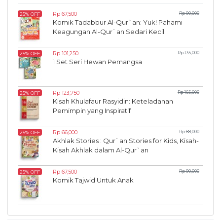
Rp 67,500
Rp 90,000
25% OFF
Komik Tadabbur Al-Qur`an: Yuk! Pahami
Keagungan Al-Qur`an Sedari Kecil
Rp 101,250
Rp 135,000
25% OFF
1 Set Seri Hewan Pemangsa
Rp 123,750
Rp 165,000
25% OFF
Kisah Khulafaur Rasyidin: Keteladanan
Pemimpin yang Inspiratif
Rp 66,000
Rp 88,000
25% OFF
Akhlak Stories : Qur`an Stories for Kids, Kisah-
Kisah Akhlak dalam Al-Qur`an
Rp 67,500
Rp 90,000
25% OFF
Komik Tajwid Untuk Anak