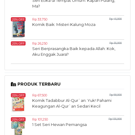
Seri Etika di Tempat Umum: Kapan Pulang,
Ma?
Rp 33,750
Rp 45,000
25% OFF
Komik Baik: Misteri Kalung Moza
Rp 26,250
Rp 35,000
25% OFF
Seri Berprasangka Baik kepada Allah: Kok,
Aku Enggak Juara?
PRODUK TERBARU
Rp 67,500
Rp 90,000
25% OFF
Komik Tadabbur Al-Qur`an: Yuk! Pahami
Keagungan Al-Qur`an Sedari Kecil
Rp 101,250
Rp 135,000
25% OFF
1 Set Seri Hewan Pemangsa