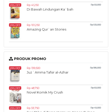
Rp 41,250
Rp 55,000
25% OFF
Di Bawah Lindungan Ka`bah
Rp 101,250
Rp 135,000
25% OFF
Amazing Qur`an Stories
PRODUK PROMO
Rp 139,500
Rp 186,000
25% OFF
Juz `Amma Tafsir al-Azhar
Rp 48,750
Rp 65,000
25% OFF
Novel Komik My Crush
Rp 33,750
Rp 45,000
25% OFF