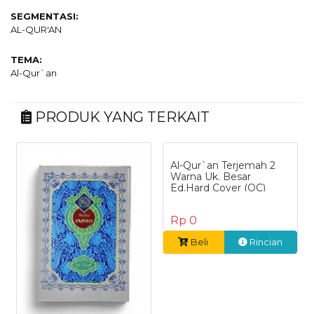
SEGMENTASI:
AL-QUR'AN
TEMA:
Al-Qur`an
PRODUK YANG TERKAIT
Al-Qur`an Terjemah 2
Warna Uk. Besar
Ed.Hard Cover (OC)
Rp 0
Beli
Rincian