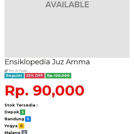
Ensiklopedia Juz Amma
Tim Al Huda
Reguler
25% OFF
Rp. 120,000
Rp. 90,000
Stok Tersedia :
Depok
5
Bandung
0
Yogya
0
Malang
0