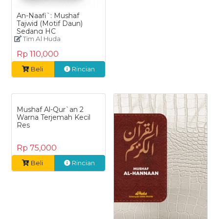
An-Naafi`: Mushaf
Tajwid (Motif Daun)
Sedang HC
Tim Al Huda
Rp 110,000
Beli
Rincian
Mushaf Al-Qur`an 2
Warna Terjemah Kecil
Res
Rp 75,000
Beli
Rincian