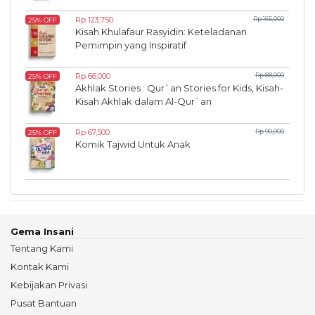
Rp 123,750
Rp 165,000
25% OFF
Kisah Khulafaur Rasyidin: Keteladanan
Pemimpin yang Inspiratif
Rp 66,000
Rp 88,000
25% OFF
Akhlak Stories : Qur`an Stories for Kids, Kisah-
Kisah Akhlak dalam Al-Qur`an
Rp 67,500
Rp 90,000
25% OFF
Komik Tajwid Untuk Anak
Gema Insani
Tentang Kami
Kontak Kami
Kebijakan Privasi
Pusat Bantuan