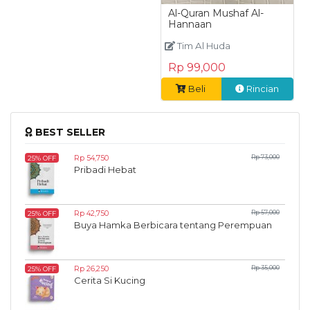
Al-Quran Mushaf Al-
Hannaan
Tim Al Huda
Rp 99,000
Beli
Rincian
BEST SELLER
Rp 54,750
Rp 73,000
25% OFF
Pribadi Hebat
Rp 42,750
Rp 57,000
25% OFF
Buya Hamka Berbicara tentang Perempuan
Rp 26,250
Rp 35,000
25% OFF
Cerita Si Kucing