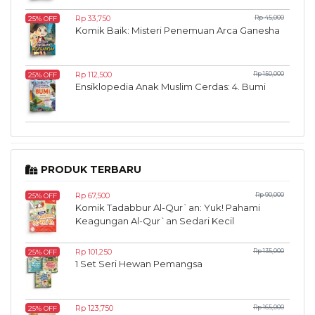
Rp 33,750
Rp 45,000
25% OFF
Komik Baik: Misteri Penemuan Arca Ganesha
Rp 112,500
Rp 150,000
25% OFF
Ensiklopedia Anak Muslim Cerdas: 4. Bumi
PRODUK TERBARU
Rp 67,500
Rp 90,000
25% OFF
Komik Tadabbur Al-Qur`an: Yuk! Pahami
Keagungan Al-Qur`an Sedari Kecil
Rp 101,250
Rp 135,000
25% OFF
1 Set Seri Hewan Pemangsa
Rp 123,750
Rp 165,000
25% OFF