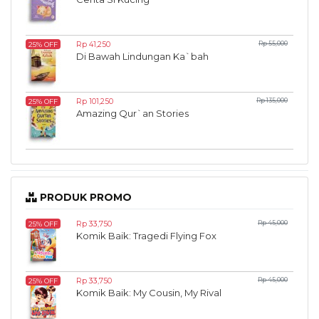
Rp 41,250
Rp 55,000
25% OFF
Di Bawah Lindungan Ka`bah
Rp 101,250
Rp 135,000
25% OFF
Amazing Qur`an Stories
PRODUK PROMO
Rp 33,750
Rp 45,000
25% OFF
Komik Baik: Tragedi Flying Fox
Rp 33,750
Rp 45,000
25% OFF
Komik Baik: My Cousin, My Rival