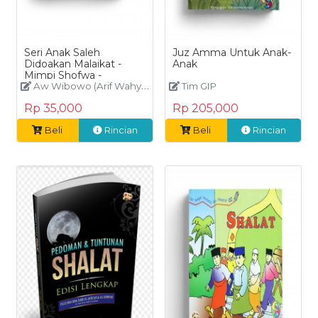
Seri Anak Saleh
Juz Amma Untuk Anak-
Didoakan Malaikat -
Anak
Mimpi Shofwa -
Berwudhu sebelum
Aw Wibowo (Arif Wahyu Wibowo),Fadila Hanum
Tim GIP
Tidur
Rp 35,000
Rp 205,000
Beli
Rincian
Beli
Rincian