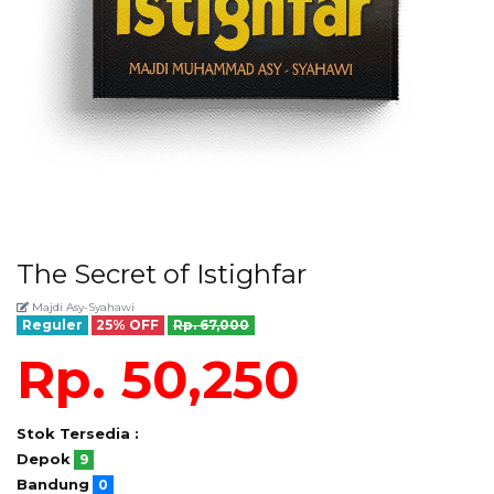
The Secret of Istighfar
Majdi Asy-Syahawi
Reguler
25% OFF
Rp. 67,000
Rp. 50,250
Stok Tersedia :
Depok
9
Bandung
0