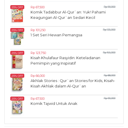
Rp 67,500
Rp 90,000
25% OFF
Komik Tadabbur Al-Qur`an: Yuk! Pahami
Keagungan Al-Qur`an Sedari Kecil
Rp 101,250
Rp 135,000
25% OFF
1 Set Seri Hewan Pemangsa
Rp 123,750
Rp 165,000
25% OFF
Kisah Khulafaur Rasyidin: Keteladanan
Pemimpin yang Inspiratif
Rp 66,000
Rp 88,000
25% OFF
Akhlak Stories : Qur`an Stories for Kids, Kisah-
Kisah Akhlak dalam Al-Qur`an
Rp 67,500
Rp 90,000
25% OFF
Komik Tajwid Untuk Anak