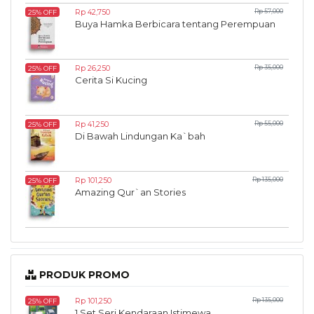
Rp 42,750
Rp 57,000
25% OFF
Buya Hamka Berbicara tentang Perempuan
Rp 26,250
Rp 35,000
25% OFF
Cerita Si Kucing
Rp 41,250
Rp 55,000
25% OFF
Di Bawah Lindungan Ka`bah
Rp 101,250
Rp 135,000
25% OFF
Amazing Qur`an Stories
PRODUK PROMO
Rp 101,250
Rp 135,000
25% OFF
1 Set Seri Kendaraan Istimewa