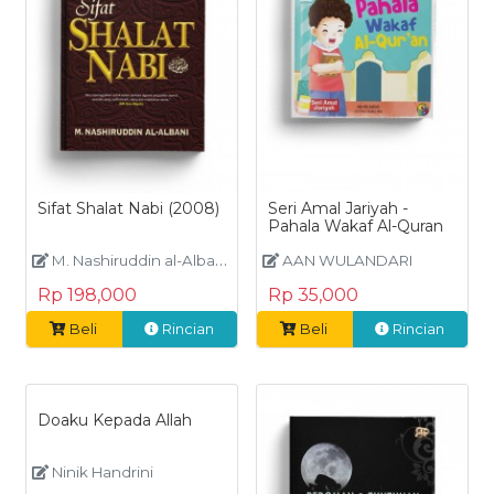
Sifat Shalat Nabi (2008)
Seri Amal Jariyah -
Pahala Wakaf Al-Quran
M. Nashiruddin al-Albani
AAN WULANDARI
Rp 198,000
Rp 35,000
Beli
Rincian
Beli
Rincian
Doaku Kepada Allah
Ninik Handrini