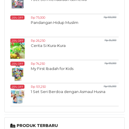
Rp 75,000
Rp 100,000
25% OFF
Pandangan Hidup Muslim
Rp 26,250
Rp 35,000
25% OFF
Cerita Si Kura-Kura
Rp 74,250
Rp 99,000
25% OFF
My First Ibadah for Kids
Rp 101,250
Rp 135,000
25% OFF
1 Set Seri Berdoa dengan Asmaul Husna
PRODUK TERBARU