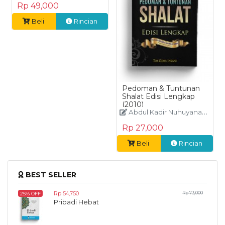
Rp 49,000
Beli
Rincian
Pedoman & Tuntunan
Shalat Edisi Lengkap
(2010)
Abdul Kadir Nuhuyanan dkk
Rp 27,000
Beli
Rincian
BEST SELLER
Rp 54,750
Rp 73,000
25% OFF
Pribadi Hebat