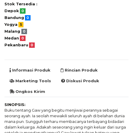
Stok Tersedia :
Depok
0
Bandung
0
Yogya
5
Malang
0
Medan
0
Pekanbaru
0
Informasi Produk
Rincian Produk
Marketing Tools
Diskusi Produk
Ongkos Kirim
SINOPSIS:
Buku tentang Gaw yang begitu menjiwai perannya sebagai
seorang ayah. Ia seolah mewakili seluruh ayah di belahan dunia
mana pun. Sungguh terharu membacanya terbayang bidadari
dalam keluarga. Adakah seseorang yang ingin keluar dari surga
setelah ia mendapatkannya? Gaw lewat tulisan hatinya yang