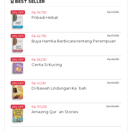
BEST SELLER
Rp 54,750
Rp 73,000
25% OFF
Pribadi Hebat
Rp 42,750
Rp 57,000
25% OFF
Buya Hamka Berbicara tentang Perempuan
Rp 26,250
Rp 35,000
25% OFF
Cerita Si Kucing
Rp 41,250
Rp 55,000
25% OFF
Di Bawah Lindungan Ka`bah
Rp 101,250
Rp 135,000
25% OFF
Amazing Qur`an Stories