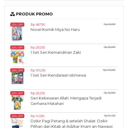
PRODUK PROMO
Rp 48,750
Rp 65,000
25% OFF
Novel Komik Miya No Haru
Rp 29,250
Rp 39,000
25% OFF
1 Set Seri Kemandirian Zaki
Rp 101,250
Rp 135,000
25% OFF
1 Set Seri Kendaraan Istimewa
Rp 26,250
Rp 35,000
25% OFF
Seri Kebesaran Allah: Mengapa Terjadi
Gerhana Matahari
Rp 14,550
Rp 19,400
25% OFF
Dzikir Pagi Petang & setelah Shalat: Dzikir
Pilihan dari Kitab al-Adzkar Imam an-Nawawi