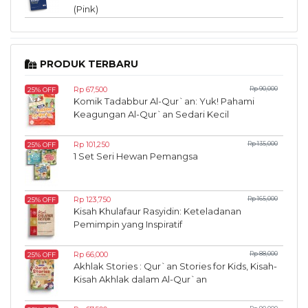
(Pink)
PRODUK TERBARU
Rp 67,500
Rp 90,000
25% OFF
Komik Tadabbur Al-Qur`an: Yuk! Pahami
Keagungan Al-Qur`an Sedari Kecil
Rp 101,250
Rp 135,000
25% OFF
1 Set Seri Hewan Pemangsa
Rp 123,750
Rp 165,000
25% OFF
Kisah Khulafaur Rasyidin: Keteladanan
Pemimpin yang Inspiratif
Rp 66,000
Rp 88,000
25% OFF
Akhlak Stories : Qur`an Stories for Kids, Kisah-
Kisah Akhlak dalam Al-Qur`an